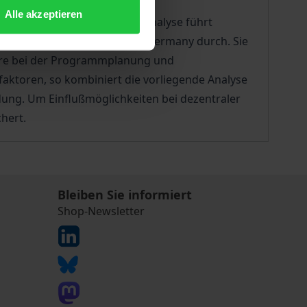
Alle akzeptieren
blic Diplomacy. Die Strukturanalyse führt
 Produkte von USIA und USIS-Germany durch. Sie
teure bei der Programmplanung und
faktoren, so kombiniert die vorliegende Analyse
dung. Um Einflußmöglichkeiten bei dezentraler
hert.
Bleiben Sie informiert
Shop-Newsletter