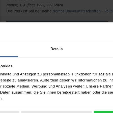
Nomos, 1. Auflage 1993, 339 Seiten
Das Werk ist Teil der Reihe
Nomos Universitätsschriften – Politi
Buch
40,00 €
ISBN 978-3-7890-2941-7
Nicht lieferbar
Details
In den Warenkorb
Zur Wunschliste hinzufü
Cookies
nhalte und Anzeigen zu personalisieren, Funktionen für soziale
Hinweise zu Versandkosten
Website zu analysieren. Außerdem geben wir Informationen zu I
r soziale Medien, Werbung und Analysen weiter. Unsere Partner
 Daten zusammen, die Sie ihnen bereitgestellt haben oder die s
n.
Bibliografische Angaben