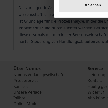
Ablehnen
Die vorliegende Arbeit ist eine umfassende Polit
wissenschaftlich zum ersten Mal eine systemati
ist Grundlage für die Prozeßanalyse, in der die
Implementierung durchleuchtet werden. Betrachte
diese erstmals mit den in der Betriebswirtschaf
harter Steuerung von Handlungsabläufen zu wah
Über Nomos
Service
Nomos Verlagsgesellschaft
Lieferung 
Presseservice
Kontakt
Karriere
Häufig ges
Unsere Verlage
Widerruf
Inlibra
Abo kündi
Online-Module