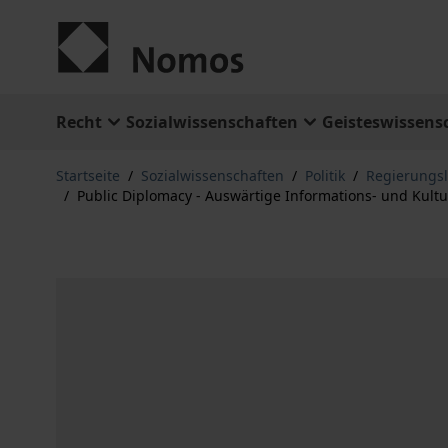
Zum Inhalt springen
Recht
Sozialwissenschaften
Geisteswissens
Startseite
/
Sozialwissenschaften
/
Politik
/
Regierungs
/
Public Diplomacy - Auswärtige Informations- und Kultu