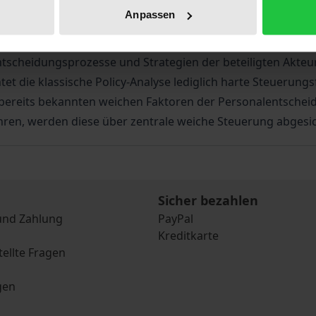
Anpassen
ikfeldanalyse eines neuen außenpolitischen Instruments: Pu
sche Erhebung sämtlicher organisatorischer Einheiten und
 Entscheidungsprozesse und Strategien der beteiligten Ak
t die klassische Policy-Analyse lediglich harte Steuerungs
t bereits bekannten weichen Faktoren der Personalentschei
ren, werden diese über zentrale weiche Steuerung abgesic
Sicher bezahlen
und Zahlung
PayPal
Kreditkarte
tellte Fragen
gen