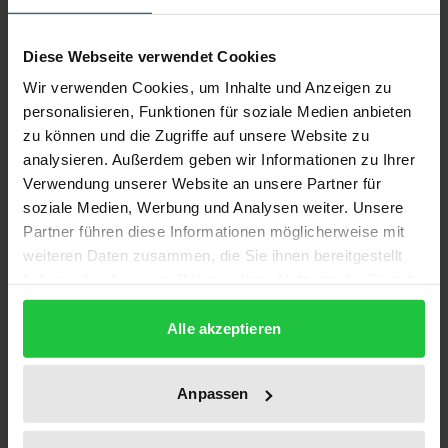
Beschreibung
Diese Webseite verwendet Cookies
Die Anzahl der im Gesundheitswesen eingesetzten
Wir verwenden Cookies, um Inhalte und Anzeigen zu
medizinisch-technischen Geräte ist in den letzten
personalisieren, Funktionen für soziale Medien anbieten
Jahren kontinuierlich angestiegen. Die zunehmende
zu können und die Zugriffe auf unsere Website zu
Technisierung der Medizin wird allgemein als eine
analysieren. Außerdem geben wir Informationen zu Ihrer
der Ursachen für die Kostensteigerungen im
Verwendung unserer Website an unsere Partner für
Gesundheitswesen angesehen. Im Mittelpunkt des
soziale Medien, Werbung und Analysen weiter. Unsere
technologischen Wandels stehen die Ärzte, die über
Partner führen diese Informationen möglicherweise mit
weiteren Daten zusammen, die Sie ihnen bereitgestellt
Anschaffung und Verwendung neuer Geräte in ihren
haben oder die sie im Rahmen Ihrer Nutzung der Dienste
Praxen und damit gleichzeitig über das
gesammelt haben.
Qualitätsniveau ihrer Leistungen entscheiden.
Alle akzeptieren
Die Autorin stellt dabei prägnant die institutionellen
Rahmenbedingungen im ambulanten Sektor,
Anpassen
innerhalb deren die Ärzte ihre Entscheidungen
treffen, dar.