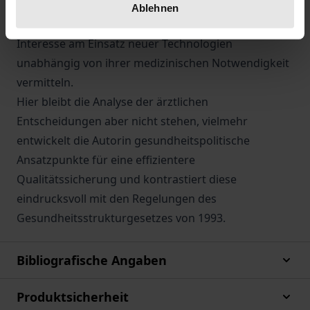
Sie zeigt, daß die Mechanismen der
Ablehnen
Qualitätssicherung ein starkes ökonomisches
Interesse am Einsatz neuer Technologien
unabhängig von ihrer medizinischen Notwendigkeit
vermitteln.
Hier bleibt die Analyse der ärztlichen
Entscheidungen aber nicht stehen, vielmehr
entwickelt die Autorin gesundheitspolitische
Ansatzpunkte für eine effizientere
Qualitätssicherung und kontrastiert diese
eindrucksvoll mit den Regelungen des
Gesundheitsstrukturgesetzes von 1993.
Bibliografische Angaben
Produktsicherheit