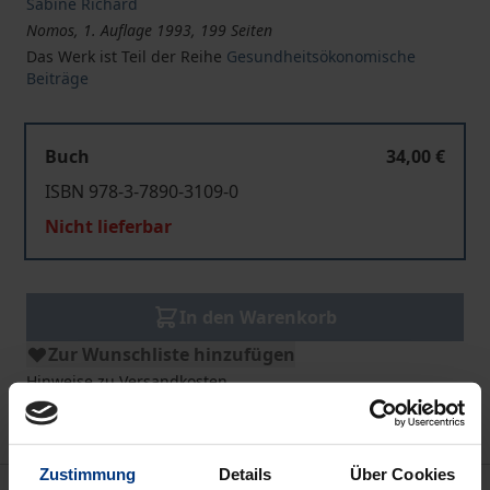
Sabine Richard
Nomos, 1. Auflage 1993, 199 Seiten
Das Werk ist Teil der Reihe
Gesundheitsökonomische
Beiträge
Buch
34,00 €
ISBN 978-3-7890-3109-0
Nicht lieferbar
In den Warenkorb
Zur Wunschliste hinzufügen
Hinweise zu Versandkosten
Zustimmung
Details
Über Cookies