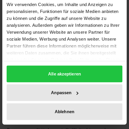
Wenn mit Finanzinstrumenten möglichst hohe
Wir verwenden Cookies, um Inhalte und Anzeigen zu
Erträge erwirtschaftet werden sollen oder wenn
personalisieren, Funktionen für soziale Medien anbieten
Risiken von Anlagestrategien bewußt gemacht und
zu können und die Zugriffe auf unsere Website zu
begrenzt werden sollen, kommen quantitative
analysieren. Außerdem geben wir Informationen zu Ihrer
Verwendung unserer Website an unsere Partner für
statistische Methoden ins Spiel. Sie helfen etwa im
soziale Medien, Werbung und Analysen weiter. Unsere
Bereich des Risikomanagements, schwerwiegende
Partner führen diese Informationen möglicherweise mit
Fehler, die im Extremfall Bankpleiten nach sich
weiteren Daten zusammen, die Sie ihnen bereitgestellt
ziehen können, zu vermeiden. In drei Beiträgen wird
haben oder die sie im Rahmen Ihrer Nutzung der Dienste
der Value-at-Risk-Ansatz weiterentwickelt und damit
gesammelt haben.
die verbesserte Risiko- und Performancemessung
Alle akzeptieren
von Portfolios ermöglicht. Dem Bedürfnis der
Kapitalanleger nach hoher Rendite dienen die in
Anpassen
dem Band vorgestellten neuronalen Netzwerke und
anderen nichtlinearen statistischen Methoden. Sie
Ablehnen
werden hier theoretisch vertieft, und anhand von
Anwendungsbeispielen wird zudem ihre