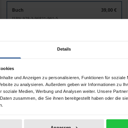
Raue Rhythmen
Buch
39,00 €
ISBN 978-3-96821-961-5
Kurzfristig nicht lieferbar. Lieferbar in 3-5 Werktagen
Preisangaben inkl. MwSt. Abhängig von der Lieferadresse kann
Details
In den Warenkorb
Zur Wunschliste hinzufü
Cookies
Hinweise zu Versandkosten
nhalte und Anzeigen zu personalisieren, Funktionen für soziale
Website zu analysieren. Außerdem geben wir Informationen zu I
r soziale Medien, Werbung und Analysen weiter. Unsere Partner
 Daten zusammen, die Sie ihnen bereitgestellt haben oder die s
he Angaben
Rezensionen
Zusa
n.
e letzten der von ihm zu Lebzeiten veröffentlichten Texte
Anpassen