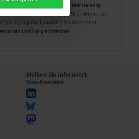
erne nachzuzeichnen und die Sonderstellung
senschaftler, Philosophen und Historiker:innen
raz, Ovid, Klopstock und Rousseau eingeht,
llgemeinen und Vergleichenden
Bleiben Sie informiert
Shop-Newsletter