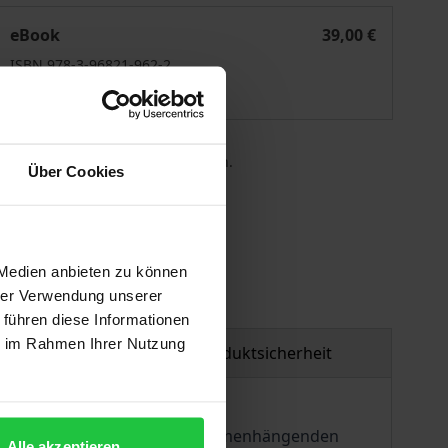
Raue Rhythmen
eBook
39,00 €
ISBN 978-3-96821-962-2
Lieferbar
 die MwSt. an der Kasse variieren.
Über Cookies
gen
 Medien anbieten zu können
hrer Verwendung unserer
 führen diese Informationen
ie im Rahmen Ihrer Nutzung
tzmaterial
Produktsicherheit
, zum ersten Mal als einen zusammenhängenden
Alle akzeptieren