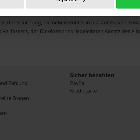
, Hölderlins geschichtliche Signatur auf dem Weg der Mod
he herauszustellen. Die Studie richtet sich an Literaturwis
 der Untersuchung, die neben Hölderlin u.a. auf Hesiod, Ho
 Verfassers, der für einen theoriegeleiteten Ansatz der A
Sicher bezahlen
und Zahlung
PayPal
Kreditkarte
tellte Fragen
gen