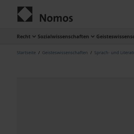
Zum Inhalt springen
Recht
Sozialwissenschaften
Geisteswissens
Startseite
/
Geisteswissenschaften
/
Sprach- und Litera