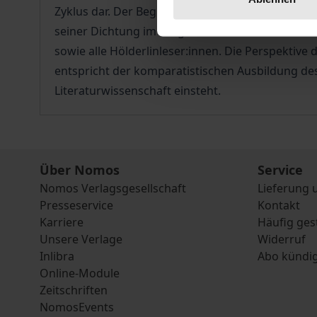
Zyklus dar. Der Begriff des Rhythmus erlaubt es
seiner Dichtung im Vergleich zu Schiller und Goet
sowie alle Hölderlinleser:innen. Die Perspektive
entspricht der komparatistischen Ausbildung des
Literaturwissenschaft einsteht.
Über Nomos
Service
Nomos Verlagsgesellschaft
Lieferung 
Presseservice
Kontakt
Karriere
Häufig ges
Unsere Verlage
Widerruf
Inlibra
Abo kündi
Online-Module
Zeitschriften
NomosEvents