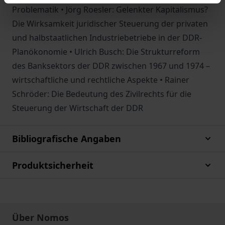
Problematik • Jörg Roesler: Gelenkter Kapitalismus?
Die Wirksamkeit juridischer Steuerung der privaten
und halbstaatlichen Industriebetriebe in der DDR-
Planökonomie • Ulrich Busch: Die Strukturreform
des Banksektors der DDR zwischen 1967 und 1974 –
wirtschaftliche und rechtliche Aspekte • Rainer
Schröder: Die Bedeutung des Zivilrechts für die
Steuerung der Wirtschaft der DDR
Bibliografische Angaben
Produktsicherheit
Über Nomos