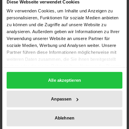
Diese Webseite verwendet Cookies
Wirtschaftssteuerung in der DDR (von 1949 bis Mitte
Wir verwenden Cookies, um Inhalte und Anzeigen zu
der 50er Jahre) • Günter Krause: Heinz Suchs früher
personalisieren, Funktionen für soziale Medien anbieten
Beitrag zur rechtlichen Steuerung der
zu können und die Zugriffe auf unsere Website zu
Planökonomie der DDR • Dieter Segert: Mehr
analysieren. Außerdem geben wir Informationen zu Ihrer
Demokratie und Effizienz – ein Jurist als Reformer:
Verwendung unserer Website an unsere Partner für
Uwe-Jens Heuer • Wladislaw Hedeler: »Von der
soziale Medien, Werbung und Analysen weiter. Unsere
Partner führen diese Informationen möglicherweise mit
Sowjetunion lernen, heißt siegen lernen!« –
weiteren Daten zusammen, die Sie ihnen bereitgestellt
Spielräume und Fremdbestimmungen ostdeutscher
haben oder die sie im Rahmen Ihrer Nutzung der Dienste
Wirtschaftskader 1951 bis 1960 • Günter Straßmann,
gesammelt haben.
Erika Süß, Siegfried Wenzel: Zur rechtlichen
Alle akzeptieren
Dimension des staatssozialistischen
Planungsmodells der DDR • Hendrik Schade, Rolf
Anpassen
Steding: Eigentumsverfassung,
Vertragskonstruktion und Unternehmensstruktur –
Ausdrucksformen rechtlicher Steuerung der
Ablehnen
Wirtschaft. Versuch einer Annäherung an die