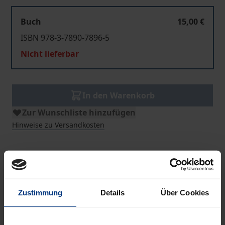
Buch
15,00 €
ISBN 978-3-7890-7896-5
Nicht lieferbar
In den Warenkorb
Zur Wunschliste hinzufügen
Hinweise zu Versandkosten
Beschreibung
Zustimmung
Details
Über Cookies
Günter Krause: Einleitung • Gert Fiedler:
Wirtschaftstheoretische Grundlagen der