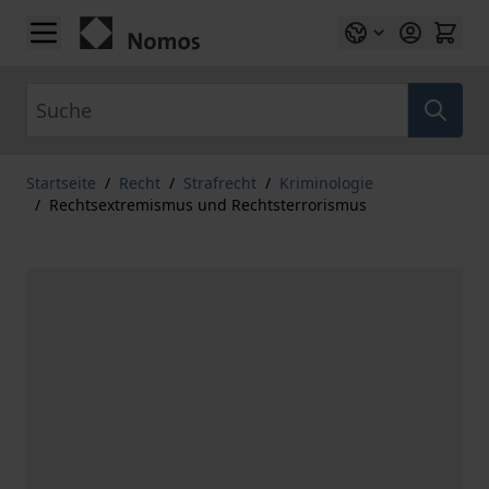
Zum Inhalt springen
Suche
Startseite
/
Recht
/
Strafrecht
/
Kriminologie
/
Rechtsextremismus und Rechtsterrorismus