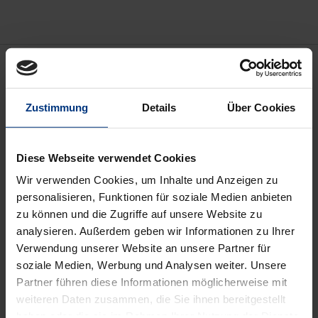
Beschreibung
Kaum ein Tag vergeht, an dem nicht
Zustimmung
Details
Über Cookies
Rechtsradikalismus, Rechtsextremismus oder
Rechtsterrorismus für Schlagzeilen sorgen.
Diese Webseite verwendet Cookies
Vermutete rechte Netzwerke schrecken auf und
Wir verwenden Cookies, um Inhalte und Anzeigen zu
verunsichern.
personalisieren, Funktionen für soziale Medien anbieten
Manche Extremisten sind bemüht, ihrem Handeln
zu können und die Zugriffe auf unsere Website zu
eine „bürgerliche“ Fassade zu geben. Andere suchen
analysieren. Außerdem geben wir Informationen zu Ihrer
Anschluss an aktuelle Reizthemen, etwa den Protest
Verwendung unserer Website an unsere Partner für
gegen Einschränkungen im Zuge der Covid-
soziale Medien, Werbung und Analysen weiter. Unsere
Partner führen diese Informationen möglicherweise mit
Pandemie. Schließlich gibt es Einzeltäter, die
weiteren Daten zusammen, die Sie ihnen bereitgestellt
gleichsam aus dem Nichts erscheinen. Sie
haben oder die sie im Rahmen Ihrer Nutzung der Dienste