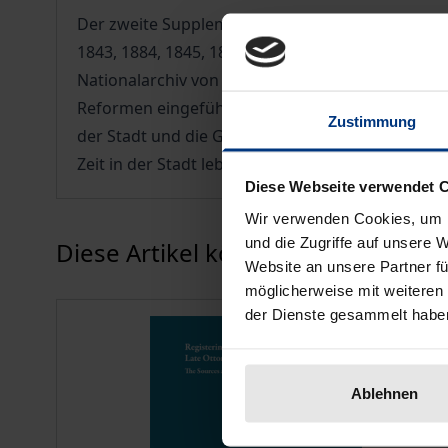
Der zweite Supplementband erschließt Aspekte d
1843, 1884, 1845, 1847–8 und 1877. Deren Ergebni
Nationalarchiv von Kyrenia entdeckt wurden. Si
Reformen eingeführt wurde. Die Materialien scha
Zustimmung
der Stadt und die Geschichte ihrer ethnoreligiös
Zeit in der Stadt lebten.
Diese Webseite verwendet 
Wir verwenden Cookies, um I
Karussell überspringen
und die Zugriffe auf unsere 
Diese Artikel könnten Ihnen eventu
Website an unsere Partner fü
möglicherweise mit weiteren
der Dienste gesammelt habe
Ablehnen