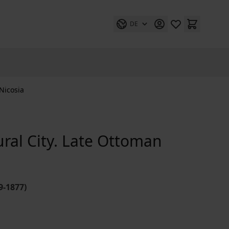
DE
 Nicosia
tural City. Late Ottoman
9-1877)