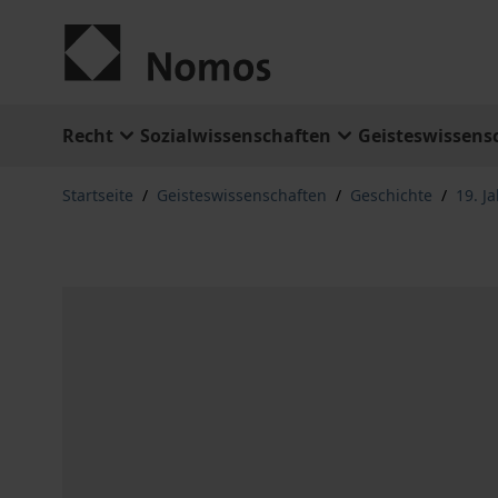
Zum Inhalt springen
Recht
Sozialwissenschaften
Geisteswissens
Startseite
/
Geisteswissenschaften
/
Geschichte
/
19. J