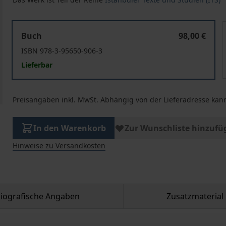
Registering Life in a Multicultural City. Late Ottoman Ni
R
Buch
98,00 €
ISBN 978-3-95650-906-3
Lieferbar
Preisangaben inkl. MwSt. Abhängig von der Lieferadresse kann
In den Warenkorb
Zur Wunschliste hinzufü
Hinweise zu Versandkosten
liografische Angaben
Zusatzmaterial