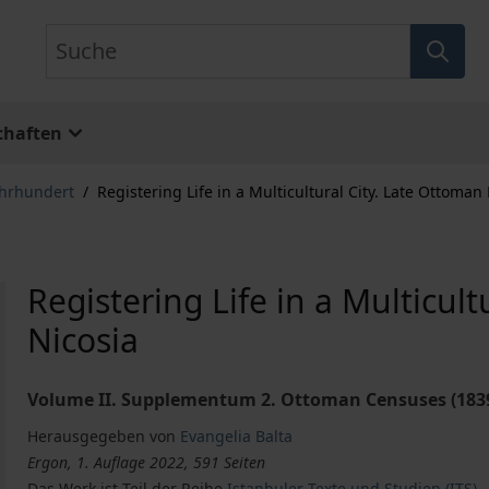
Suche
chaften
ahrhundert
/
Registering Life in a Multicultural City. Late Ottoman
Registering Life in a Multicul
Nicosia
Volume II. Supplementum 2. Ottoman Censuses (183
Herausgegeben von
Evangelia Balta
Ergon, 1. Auflage 2022, 591 Seiten
Das Werk ist Teil der Reihe
Istanbuler Texte und Studien (ITS)