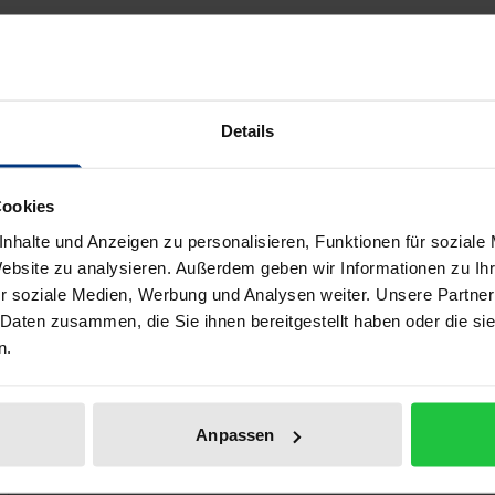
er Geschichte Nikosias anhand der Untersuchung von sieb
sse sind in zwölf Bevölkerungsregistern enthalten, die in d
e beruhen zum Teil auf einem regelmäßigen Bevölkerungsreg
ffen die Grundlage für eine Neubewertung bisher gültiger
Details
en Gemeinschaften (Griechen, Türken, Armenier, Maroniten),
Cookies
nhalte und Anzeigen zu personalisieren, Funktionen für soziale
Website zu analysieren. Außerdem geben wir Informationen zu I
ell auch gefallen!
r soziale Medien, Werbung und Analysen weiter. Unsere Partner
 Daten zusammen, die Sie ihnen bereitgestellt haben oder die s
n.
Anpassen