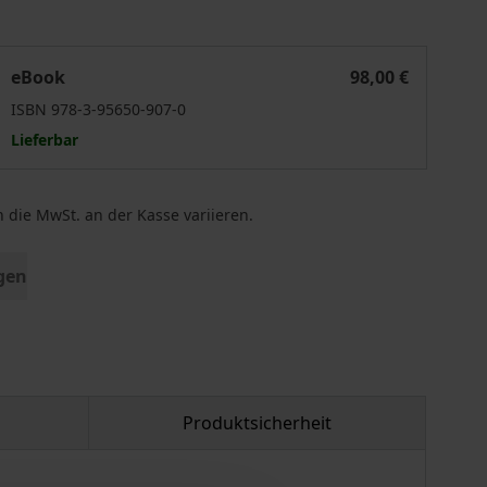
cosia
egistering Life in a Multicultural City. Late Ottoman Nicosia
eBook
98,00 €
ISBN 978-3-95650-907-0
Lieferbar
 die MwSt. an der Kasse variieren.
gen
Produktsicherheit