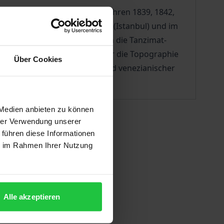
en Volkszählungen aus den Jahren 1839, 1842,
er Osmanlı Başbakanlık Arşivi (Istanbul) und im
istrierungssystem, das durch die Tanzimat-
 Ansichten beispielsweise über die Topographie
Über Cookies
 die bereits in fränkischer und venezianischer
 Medien anbieten zu können
hrer Verwendung unserer
 führen diese Informationen
ie im Rahmen Ihrer Nutzung
Alle akzeptieren