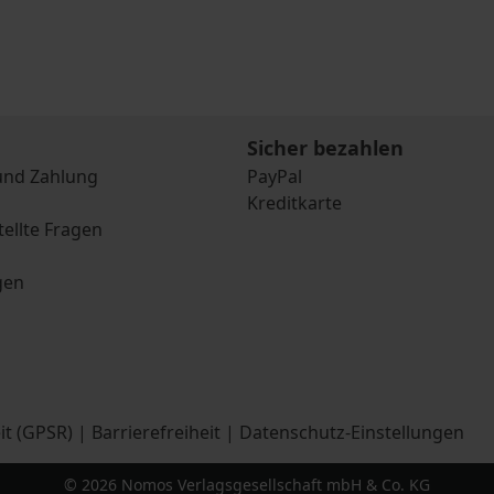
Sicher bezahlen
und Zahlung
PayPal
Kreditkarte
tellte Fragen
gen
it (GPSR)
|
Barrierefreiheit
|
Datenschutz-Einstellungen
© 2026 Nomos Verlagsgesellschaft mbH & Co. KG