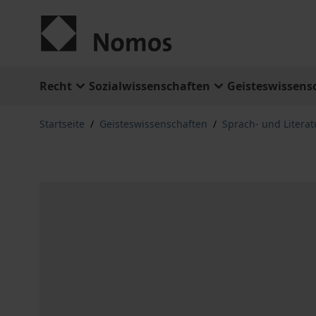
Zum Inhalt springen
Recht
Sozialwissenschaften
Geisteswissens
Startseite
/
Geisteswissenschaften
/
Sprach- und Litera