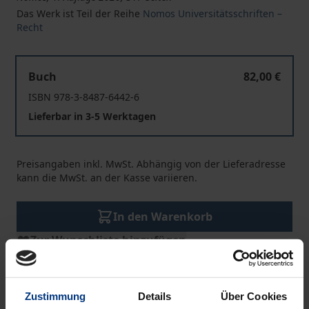
Das Werk ist Teil der Reihe
Nomos Universitätsschriften –
Recht
Russland - ein "unsicherer Drittstaat"?
Buch
82,00 €
ISBN 978-3-8487-6442-6
Lieferbar in 3-5 Werktagen
Preisangaben inkl. MwSt. Abhängig von der Lieferadresse
kann die MwSt. an der Kasse variieren.
In den Warenkorb
Zur Wunschliste hinzufügen
Hinweise zu Versandkosten
Zustimmung
Details
Über Cookies