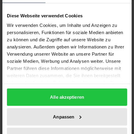
Beschreibung
Diese Webseite verwendet Cookies
Wir verwenden Cookies, um Inhalte und Anzeigen zu
Russland – ein „unsicherer“ Drittstaat? Mangels
personalisieren, Funktionen für soziale Medien anbieten
positiver Angemessenheitsentscheidung der
zu können und die Zugriffe auf unsere Website zu
Europäischen Kommission gilt Russland aus
analysieren. Außerdem geben wir Informationen zu Ihrer
europäischer Sicht derzeit als „unsicherer“ Drittstaat
Verwendung unserer Website an unsere Partner für
mit der Folge, dass personenbezogene Daten aus
soziale Medien, Werbung und Analysen weiter. Unsere
der Europäischen Union nur mit zusätzlichen
Partner führen diese Informationen möglicherweise mit
weiteren Daten zusammen, die Sie ihnen bereitgestellt
Garantien nach Russland übermittelt werden
haben oder die sie im Rahmen Ihrer Nutzung der Dienste
dürfen. Dabei verfügt Russland über ein
gesammelt haben.
Datenschutzgesetz, das viele Parallelen zur ehemals
Alle akzeptieren
geltenden EU Datenschutz-Richtlinie aufweist. Die
Arbeit untersucht vor diesem Hintergrund, welche
Anpassen
Kriterien über die Angemessenheit des
Datenschutzniveaus eines Drittstaats entscheiden,