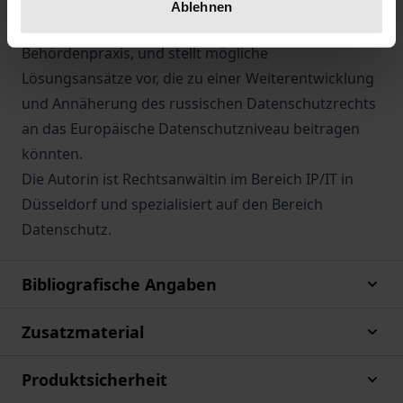
analysiert die Rechtslage in Russland, einschließlich
Ablehnen
der bestehenden Rechtsprechung und
Behördenpraxis, und stellt mögliche
Lösungsansätze vor, die zu einer Weiterentwicklung
und Annäherung des russischen Datenschutzrechts
an das Europäische Datenschutzniveau beitragen
könnten.
Die Autorin ist Rechtsanwältin im Bereich IP/IT in
Düsseldorf und spezialisiert auf den Bereich
Datenschutz.
Bibliografische Angaben
Zusatzmaterial
Produktsicherheit