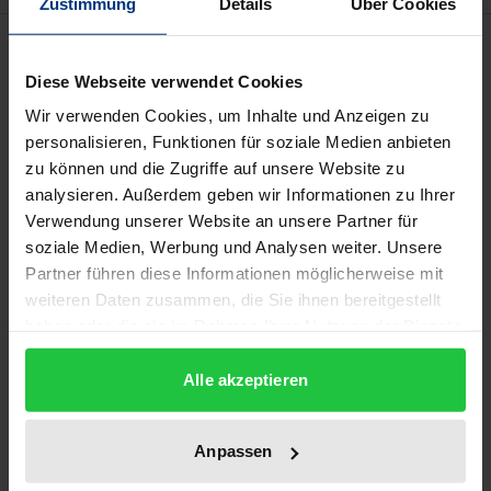
Zustimmung
Details
Über Cookies
Beschreibung
Diese Webseite verwendet Cookies
Das Werk untersucht die Frage, wie gegen einen EU-
Wir verwenden Cookies, um Inhalte und Anzeigen zu
Mitgliedstaat vorzugehen ist, der die europäischen
personalisieren, Funktionen für soziale Medien anbieten
Grundwerte verletzt oder gefährdet. Der Autor
zu können und die Zugriffe auf unsere Website zu
analysieren. Außerdem geben wir Informationen zu Ihrer
verneint anhand einer umfassenden Analyse des Art.
Verwendung unserer Website an unsere Partner für
7 EU die bislang wenig diskutierte Möglichkeit des
soziale Medien, Werbung und Analysen weiter. Unsere
Ausschlusses eines Mitgliedstaates aus der Union,
Partner führen diese Informationen möglicherweise mit
bejaht aber eine Aussetzung von Rechten unter
weiteren Daten zusammen, die Sie ihnen bereitgestellt
Beibehaltung aller Pflichten.
haben oder die sie im Rahmen Ihrer Nutzung der Dienste
Ferner erforscht das Werk die Möglichkeiten eines
gesammelt haben.
Alle akzeptieren
präventiven Vorgehens gegen einzelne
Mitgliedstaaten. Nach einer Bewertung der im Jahre
2000 gegen Österreich getroffenen Maßnahmen
Anpassen
grenzt es nach Art und Wirkung Vorfeldhandlungen