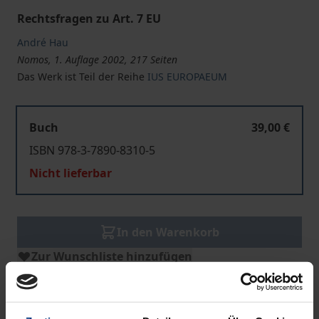
Rechtsfragen zu Art. 7 EU
André Hau
Nomos, 1. Auflage 2002, 217 Seiten
Das Werk ist Teil der Reihe
IUS EUROPAEUM
Buch
39,00 €
ISBN 978-3-7890-8310-5
Nicht lieferbar
In den Warenkorb
Zur Wunschliste hinzufügen
Hinweise zu Versandkosten