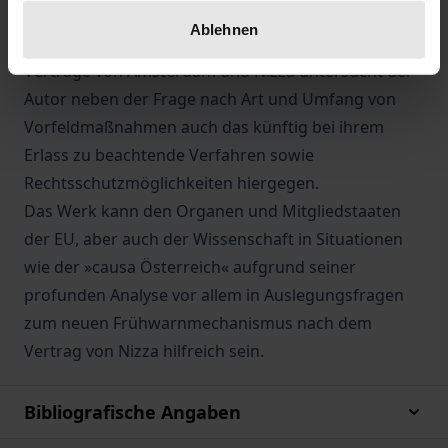
von Sanktionen ab und stellt sodann einzelne
Ablehnen
Präventivmaßnahmen dar. Auf der Grundlage der
Verträge von Amsterdam und Nizza untersucht der
Autor neben der Frage nach Art und Umfang von
Vorfeldmaßnahmen auch das künftig bei ihrem
Erlass zu beachtende Verfahren sowie
Rechtsschutzmöglichkeiten hiergegen.
Das Werk kann den Organen und Mitgliedstaaten
der EU, aber auch der Wissenschaft in Situationen
wie der »causa Österreich« aufgrund seiner
profunden Analyse vor allem in Auslegungsfragen
zum neuen Frühwarnmechanismus nach dem
Vertrag von Nizza hilfreich sein.
Bibliografische Angaben