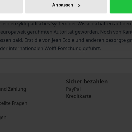
Anpassen
utendste und wirkungsmächtigste Philosoph der Früh- und Ho
ein enzyklopädisches System der Wissenschaften auf dem S
r europaweit gerühmten Autorität geworden. Noch von Kant a
ssen bald. Erst die von Jean Ecole und anderen besorgte g
er internationalen Wolff-Forschung geführt.
Sicher bezahlen
und Zahlung
PayPal
Kreditkarte
tellte Fragen
gen