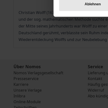
Ablehnen
Christian Wolff (1679 – 1754) gilt als der bede
und der sog. mathematischen Methode suchte er 
der Mitte seines Jahrhunderts war Wolff zu eine
Deutschland gerühmt, verblasste sein Ruhm inde
Wiederentdeckung Wolffs und zur Neubelebung d
Über Nomos
Service
Nomos Verlagsgesellschaft
Lieferung 
Presseservice
Kontakt
Karriere
Häufig ges
Unsere Verlage
Widerruf
Inlibra
Abo kündi
Online-Module
Zeitschriften