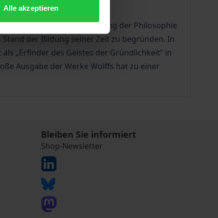
Alle akzeptieren
chaufklärung. Unter der Leitung der Philosophie
tand der Bildung seiner Zeit zu begründen. In
ls „Erfinder des Geistes der Gründlichkeit“ in
roße Ausgabe der Werke Wolffs hat zu einer
Bleiben Sie informiert
Shop-Newsletter