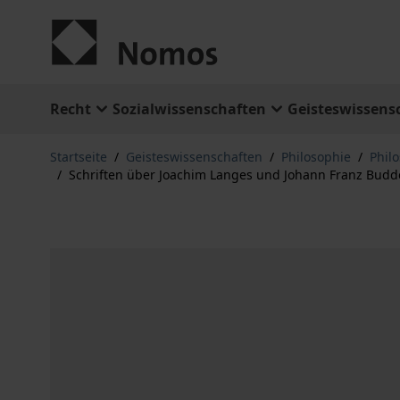
Zum Inhalt springen
Recht
Sozialwissenschaften
Geisteswissens
Startseite
/
Geisteswissenschaften
/
Philosophie
/
Phil
/
Schriften über Joachim Langes und Johann Franz Budde