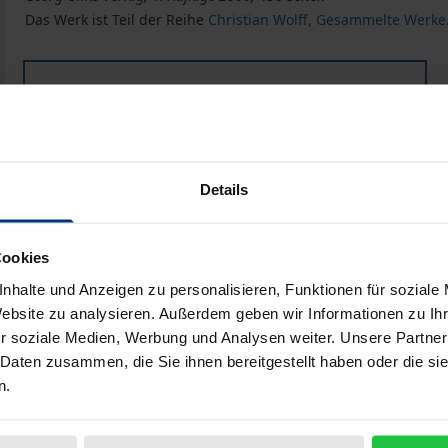
Das Werk ist Teil der Reihe
Christian Wolff, Gesammelte Werke.
Buch
122,60 €
ISBN 978-3-487-11255-8
Lieferbar
Details
Preisangaben inkl. MwSt. Abhängig von der Lieferadresse kann
Cookies
In den Warenkorb
Zur Wunschliste hinzufü
nhalte und Anzeigen zu personalisieren, Funktionen für soziale
Website zu analysieren. Außerdem geben wir Informationen zu I
Hinweise zu Versandkosten
r soziale Medien, Werbung und Analysen weiter. Unsere Partner
 Daten zusammen, die Sie ihnen bereitgestellt haben oder die s
n.
Bibliografische Angaben