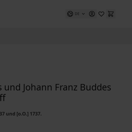
DE
s und Johann Franz Buddes
ff
7 und [o.O.] 1737.