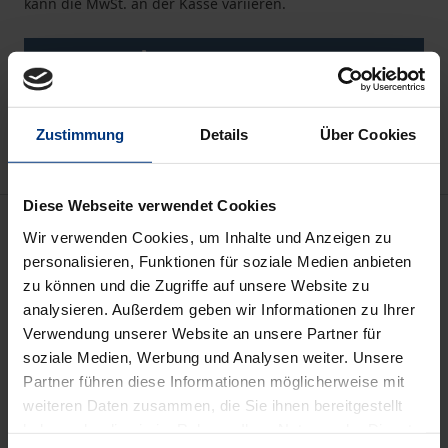
kann die MwSt. an der Kasse variieren.
In den Warenkorb
Zur Wunschliste hinzufügen
Hinweise zu Versandkosten
Zustimmung
Details
Über Cookies
Diese Webseite verwendet Cookies
Beschreibung
Wir verwenden Cookies, um Inhalte und Anzeigen zu
personalisieren, Funktionen für soziale Medien anbieten
1988 bis 1992 sah sich die Schweizer Europapolitik
zu können und die Zugriffe auf unsere Website zu
an einem Wendepunkt: Die EG errichtete einen
analysieren. Außerdem geben wir Informationen zu Ihrer
Verwendung unserer Website an unsere Partner für
Binnenmarkt, der Kalte Krieg endete, und mit der
soziale Medien, Werbung und Analysen weiter. Unsere
Europäischen Union entstand ein neues
Partner führen diese Informationen möglicherweise mit
Gravitationszentrum in Europa. Gleichzeitig
weiteren Daten zusammen, die Sie ihnen bereitgestellt
verliefen die Verhandlungen über den Europäischen
haben oder die sie im Rahmen Ihrer Nutzung der Dienste