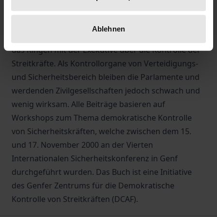
post-kommunistischen zivil-militärischen
Beziehungen zeichnen sich dabei ab, so zum Beispiel
Ablehnen
die Politisierung der höheren Beamtenstellen und
das Ringen mit der Exekutive über die Kontrolle der
Streitkräfte. Als Kontrollorgane von Verteidigungs-
und Sicherheitsbereich bleiben die Parlamente und
werdenden Zivilgesellschaften jedoch schwach und
wenig wirksam. Alle Beiträge basieren auf
Workshops zum Thema demokratische Kontrolle
von Sicherheitskräften, welche zwischen dem 15.
und 17. November 2000 an der Vierten
Internationalen Sicherheitskonferenz in Genf
durchgeführt wurden. Das Buch ist eine Initiative
des Genfer Zentrums für die Demokratische
Kontrolle von Streitkräften (DCAF).