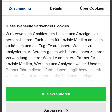
Zustimmung
Details
Über Cookies
Beschreibung
Diese Webseite verwendet Cookies
Das Buch befasst sich mit den theoretischen und
Wir verwenden Cookies, um Inhalte und Anzeigen zu
praktischen Entwicklungen auf dem Gebiet der
personalisieren, Funktionen für soziale Medien anbieten
zu können und die Zugriffe auf unsere Website zu
Sicherheitssektorreform und der Demokratisierung
analysieren. Außerdem geben wir Informationen zu Ihrer
von zivil-militärischen Beziehungen in
Verwendung unserer Website an unsere Partner für
Transitionsgesellschaften. Es dokumentiert die
soziale Medien, Werbung und Analysen weiter. Unsere
Bemühungen von demokratischen Regierungen,
Partner führen diese Informationen möglicherweise mit
Parlamenten und werdenden Zivilgesellschaften
weiteren Daten zusammen, die Sie ihnen bereitgestellt
eine effektive demokratische Kontrolle über die
haben oder die sie im Rahmen Ihrer Nutzung der Dienste
gesammelt haben.
Streitkräfte und den Sicherheitssektor herzustellen.
Alle akzeptieren
Dabei bezieht sich die Publikation vorwiegend auf
die post-sozialistischen Staaten in Zentral- und
Osteuropa. Deutliche regionale Charkteristika von
Anpassen