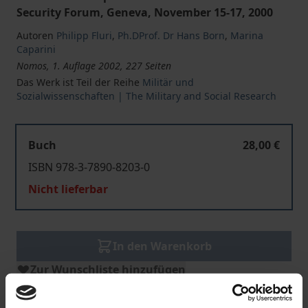
Security Forum, Geneva, November 15-17, 2000
Autoren
Philipp Fluri
,
Ph.DProf. Dr Hans Born
,
Marina
Caparini
Nomos, 1. Auflage 2002, 227 Seiten
Das Werk ist Teil der Reihe
Militär und
Sozialwissenschaften | The Military and Social Research
Buch
28,00 €
ISBN 978-3-7890-8203-0
Nicht lieferbar
In den Warenkorb
Zur Wunschliste hinzufügen
Hinweise zu Versandkosten