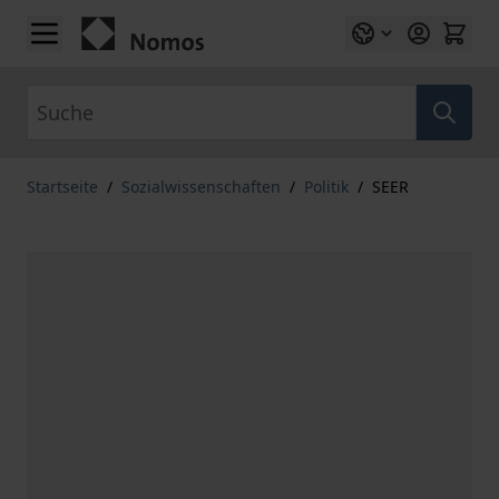
Zum Inhalt springen
Suche
Startseite
/
Sozialwissenschaften
/
Politik
/
SEER