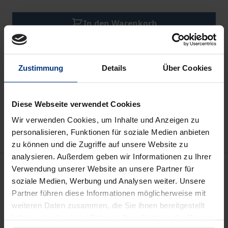
In den Warenkorb
Zur Wunschliste hinzufügen
Bei Bestellungen von Zeitschriften außerhalb von
DE und CH wenden Sie sich bitte mit Angabe der
Zustimmung
Details
Über Cookies
Zeitschrift, des Abotyps sowie Ihrer Kontaktdaten
per Mail an service@nomos-shop.de.
Kündigung 6 Wochen zum Kalenderjahresende
Diese Webseite verwendet Cookies
Hinweise zu Versandkosten
Wir verwenden Cookies, um Inhalte und Anzeigen zu
personalisieren, Funktionen für soziale Medien anbieten
zu können und die Zugriffe auf unsere Website zu
analysieren. Außerdem geben wir Informationen zu Ihrer
Beschreibung
Verwendung unserer Website an unsere Partner für
soziale Medien, Werbung und Analysen weiter. Unsere
Partner führen diese Informationen möglicherweise mit
Die
SEER
will den Informationsaustausch zwischen
weiteren Daten zusammen, die Sie ihnen bereitgestellt
Forschern, Gewerkschaftern und Menschen, die ein
haben oder die sie im Rahmen Ihrer Nutzung der Dienste
besonderes Interesse an der politischen, sozialen