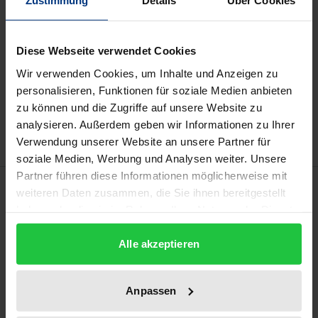
Zustimmung
Details
Über Cookies
Preisangaben inkl. MwSt. Abhängig von der Lieferadresse
kann die MwSt. an der Kasse variieren.
Diese Webseite verwendet Cookies
In den Warenkorb
Wir verwenden Cookies, um Inhalte und Anzeigen zu
personalisieren, Funktionen für soziale Medien anbieten
Zur Wunschliste hinzufügen
zu können und die Zugriffe auf unsere Website zu
Hinweise zu Versandkosten
analysieren. Außerdem geben wir Informationen zu Ihrer
Verwendung unserer Website an unsere Partner für
soziale Medien, Werbung und Analysen weiter. Unsere
Partner führen diese Informationen möglicherweise mit
Beschreibung
weiteren Daten zusammen, die Sie ihnen bereitgestellt
haben oder die sie im Rahmen Ihrer Nutzung der Dienste
Die Studie analysiert die Berufswirklichkeit der in
gesammelt haben.
Alle akzeptieren
Selbständigkeit tätigen Berufsbetreuer:innen im
Feld der Rechtlichen Betreuung in Deutschland. Der
Fokus der qualitativen Forschungsarbeit liegt auf
Anpassen
den Eigenwahrnehmungen der