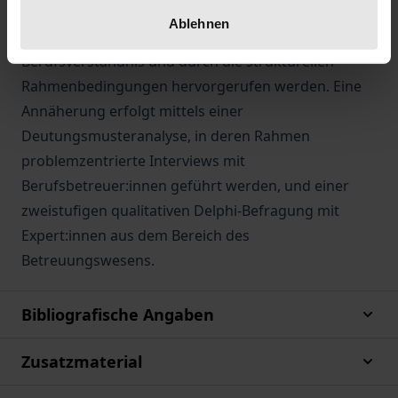
Berufsbetreuer:innen und ihrem Umgang mit den
Ablehnen
Spannungsfeldern, die durch eine Unschärfe im
Berufsverständnis und durch die strukturellen
Rahmenbedingungen hervorgerufen werden. Eine
Annäherung erfolgt mittels einer
Deutungsmusteranalyse, in deren Rahmen
problemzentrierte Interviews mit
Berufsbetreuer:innen geführt werden, und einer
zweistufigen qualitativen Delphi-Befragung mit
Expert:innen aus dem Bereich des
Betreuungswesens.
Bibliografische Angaben
Zusatzmaterial