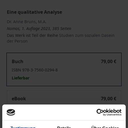
Eine qualitative Analyse
Dr. Anne Bruns
,
M.A.
Nomos, 1. Auflage 2023, 385 Seiten
Das Werk ist Teil der Reihe
Studien zum sozialen Dasein
der Person
Selbständige Berufsbetreuer:innen in Spannungsfeldern
Buch
79,00 €
ISBN 978-3-7560-0294-8
Lieferbar
Selbständige Berufsbetreuer:innen in Spannungsfeldern
eBook
79,00 €
ISBN 978-3-7489-3684-8
Lieferbar