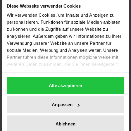
Kommunismus wächst unaufhörlich. Während die
Diese Webseite verwendet Cookies
meisten Autoren politische, gesellschaftliche und
Wir verwenden Cookies, um Inhalte und Anzeigen zu
wirtschaftliche Faktoren hervorheben, verkennen
personalisieren, Funktionen für soziale Medien anbieten
zu können und die Zugriffe auf unsere Website zu
sie doch die Hauptursache des Scheiterns: das
analysieren. Außerdem geben wir Informationen zu Ihrer
falsche kommunistische Menschenbild.
Verwendung unserer Website an unsere Partner für
Der Autor beweist, daß, bevor der Kommunismus in
soziale Medien, Werbung und Analysen weiter. Unsere
sich zusammenbrach, sein marxistisches Fundament
Partner führen diese Informationen möglicherweise mit
sich von der humanistischen Tradition löste. Diese
weiteren Daten zusammen, die Sie ihnen bereitgestellt
merkwürdige „Dialektik“ der Selbstzerstörung kam
haben oder die sie im Rahmen Ihrer Nutzung der Dienste
gesammelt haben.
infolge des materialistischen Reduktionismus
Alle akzeptieren
zustande, der – jede Transzendenz und jede
Autonomie der Person leugnend – den Menschen
auf einen bloßen Teil der Natur und der Gesellschaft
Anpassen
herabsetzte. Der Verfasser verfolgt die einzelnen
Manifestationen dieser Enthumanisierung: die
Ablehnen
Opferung des konkreten Menschen zugunsten des