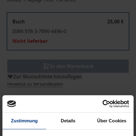
Buch
25,00 €
ISBN 978-3-7890-4496-0
Nicht lieferbar
In den Warenkorb
Zur Wunschliste hinzufügen
Hinweise zu Versandkosten
Beschreibung
Zustimmung
Details
Über Cookies
Die Literatur über den Zusammenbruch des