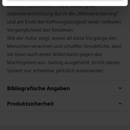
Idols der „Geschichte“, die Ersetzung der
Selbstverwirklichung durch die „Weltveränderung“
und am Ende die Hoffnungslosigkeit einer radikalen
Vergänglichkeit des Einzelnen.
Wie der Autor zeigt, lassen all diese Vorgänge den
Menschen verarmen und schaffen Sinndefizite, aber
sie lösen auch einen Widerstand gegen das
Machtsystem aus. Geistig ausgehöhlt, bricht dieses
System nur scheinbar plötzlich auseinander.
Bibliografische Angaben
Produktsicherheit