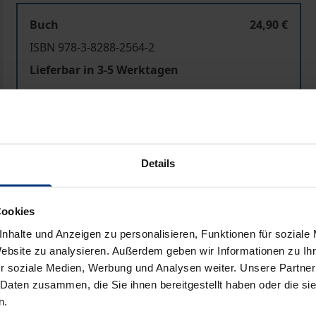
Buch
24,90 €
ISBN 978-3-8288-2564-2
Lieferbar in 3-5 Werktagen
Preisangaben inkl. MwSt. Abhängig von der Lieferadresse kann
In den Warenkorb
Zur Wunschliste hinzufü
Details
Hinweise zu Versandkosten
Cookies
nhalte und Anzeigen zu personalisieren, Funktionen für soziale
Website zu analysieren. Außerdem geben wir Informationen zu I
Bibliografische Angaben
r soziale Medien, Werbung und Analysen weiter. Unsere Partner
 Daten zusammen, die Sie ihnen bereitgestellt haben oder die s
n.
freuliche Nebenerscheinung. Über Ausmaß und Schwere beste