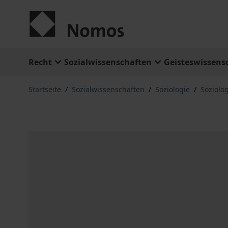
Zum Inhalt springen
Recht
Sozialwissenschaften
Geisteswissens
Startseite
/
Sozialwissenschaften
/
Soziologie
/
Soziolo