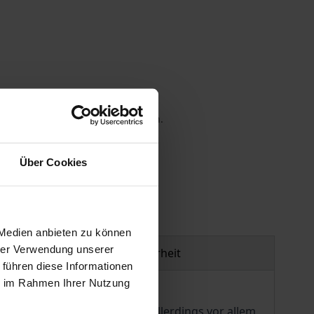
 die MwSt. an der Kasse variieren.
gen
Über Cookies
 Medien anbieten zu können
hrer Verwendung unserer
Produktsicherheit
 führen diese Informationen
ie im Rahmen Ihrer Nutzung
hen in der Öffentlichkeit allerdings vor allem