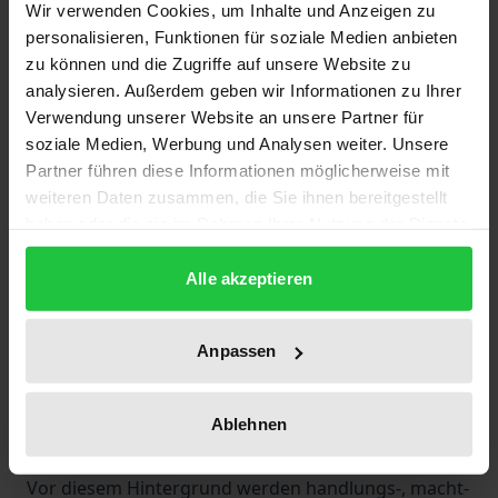
Wir verwenden Cookies, um Inhalte und Anzeigen zu
personalisieren, Funktionen für soziale Medien anbieten
Politische Korruption ist ein schwer zu fassendes
zu können und die Zugriffe auf unsere Website zu
Phänomen, das in der politischen Theorie bisher nur
analysieren. Außerdem geben wir Informationen zu Ihrer
ungenügende Berücksichtigung gefunden hat. Der
Verwendung unserer Website an unsere Partner für
vorliegende Band geht davon aus, dass Korruption
soziale Medien, Werbung und Analysen weiter. Unsere
Partner führen diese Informationen möglicherweise mit
auch in modernen, liberalen Demokratien ein
weiteren Daten zusammen, die Sie ihnen bereitgestellt
verbreitetes und prinzipielles Problem ist, das stets
haben oder die sie im Rahmen Ihrer Nutzung der Dienste
im Zusammenhang seiner Skandalisierungskontexte
gesammelt haben.
gesehen werden muss. Daher erfordert sowohl die
Alle akzeptieren
theoretisch-analytische Durchdringung politischer
Korruption, wie auch ihre praktische Bekämpfung
Anpassen
eine Verknüpfung normativer und empirischer
Fragen. Folglich bedeutet die Thematisierung von
Korruption, absichtsvoll verborgene Einflussnahme
Ablehnen
öffentlich sichtbar und damit justiziabel zu machen.
Vor diesem Hintergrund werden handlungs-, macht-