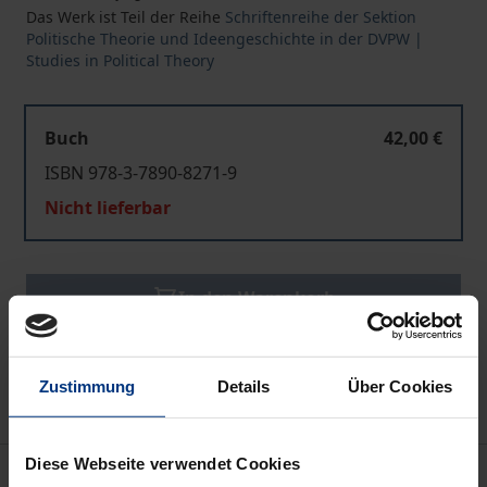
Das Werk ist Teil der Reihe
Schriftenreihe der Sektion
Politische Theorie und Ideengeschichte in der DVPW |
Studies in Political Theory
Buch
42,00 €
ISBN 978-3-7890-8271-9
Nicht lieferbar
In den Warenkorb
Zur Wunschliste hinzufügen
Hinweise zu Versandkosten
Zustimmung
Details
Über Cookies
Diese Webseite verwendet Cookies
Beschreibung