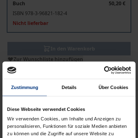
Buch
50,20 €
ISBN 978-3-96821-182-4
Nicht lieferbar
In den Warenkorb
Zur Wunschliste hinzufügen
Hinweise zu Versandkosten
Zustimmung
Details
Über Cookies
Beschreibung
Diese Webseite verwendet Cookies
Singularitäten bezeichnen ein methodisches und ein
Wir verwenden Cookies, um Inhalte und Anzeigen zu
erkenntnistheoretisches Skandalon: Die
personalisieren, Funktionen für soziale Medien anbieten
Einzigartigkeit eines Geschehens, etwa eines
zu können und die Zugriffe auf unsere Website zu