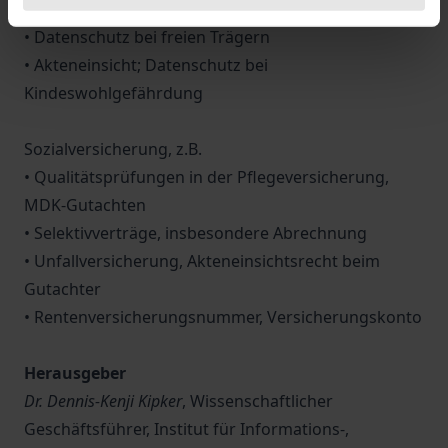
Schweigepflicht und Offenbarungsbefugnisse
• Datenschutz bei freien Trägern
• Akteneinsicht; Datenschutz bei
Kindeswohlgefährdung
Sozialversicherung, z.B.
• Qualitätsprüfungen in der Pflegeversicherung,
MDK-Gutachten
• Selektivverträge, insbesondere Abrechnung
• Unfallversicherung, Akteneinsichtsrecht beim
Gutachter
• Rentenversicherungsnummer, Versicherungskonto
Herausgeber
Dr. Dennis-Kenji Kipker
, Wissenschaftlicher
Geschäftsführer, Institut für Informations-,