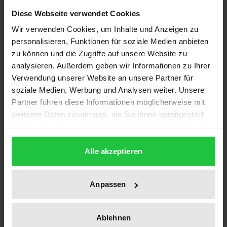
Daten, im Querschnitts- und Längsschnittdesign
Diese Webseite verwendet Cookies
• Einsatz von Algorithmen und künstlicher
Wir verwenden Cookies, um Inhalte und Anzeigen zu
Intelligenz
personalisieren, Funktionen für soziale Medien anbieten
• Auswirkungen der COVID-19-Pandemie
zu können und die Zugriffe auf unsere Website zu
analysieren. Außerdem geben wir Informationen zu Ihrer
Grundsicherung, z.B.
Verwendung unserer Website an unsere Partner für
• Zulässigkeit und Grenzen von Hausbesuchen
soziale Medien, Werbung und Analysen weiter. Unsere
Partner führen diese Informationen möglicherweise mit
• Einsatz Dritter durch das Jobcenter zur
weiteren Daten zusammen, die Sie ihnen bereitgestellt
Überprüfung der Angaben der
haben oder die sie im Rahmen Ihrer Nutzung der Dienste
Leistungsbezieher*innen
gesammelt haben.
• Datenweitergabe an das Jobcenter durch andere
Alle akzeptieren
Behörden, Banken, Online-Dienste und an Dritte
(z.B. Vermieter)
Anpassen
Kinder- und Jugendhilfe, z.B.
• Datenerhebung und -übermittlung,
Ablehnen