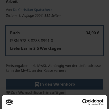
Arbeit
Von
Dr. Christian Spatscheck
Tectum, 1. Auflage 2006, 332 Seiten
Buch
34,90 €
ISBN 978-3-8288-8991-0
Lieferbar in 3-5 Werktagen
Preisangaben inkl. MwSt. Abhängig von der Lieferadresse
kann die MwSt. an der Kasse variieren.
In den Warenkorb
Zur Wunschliste hinzufügen
Hinweise zu Versandkosten