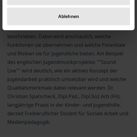
innovative Potentiale finden. Die verschiedenen
Jugendkulturen seit Beginn des 20. Jahrhunderts
Ablehnen
werden als ästhetisch-kulturelle Systeme mit ihren
Merkmalen und Funktionen umfassend
beschrieben. Dabei wird anschaulich, welche
Funktionen sie übernehmen und welche Potentiale
und Risiken sie für Jugendliche bieten. Am Beispiel
des englischen Jugendmusikprojektes ""Sound
Live"" wird deutlich, wie ein aktives Konzept der
Jugendarbeit praktisch umsetzbar wird und welche
Qualitätsmerkmale dabei relevant werden. Dr.
Christian Spatscheck, Dipl.Päd., Dipl.Soz.Arb (FH),
langjährige Praxis in der Kinder- und Jugendhilfe,
derzeit Freiberuflicher Dozent für Soziale Arbeit und
Medienpädagogik.