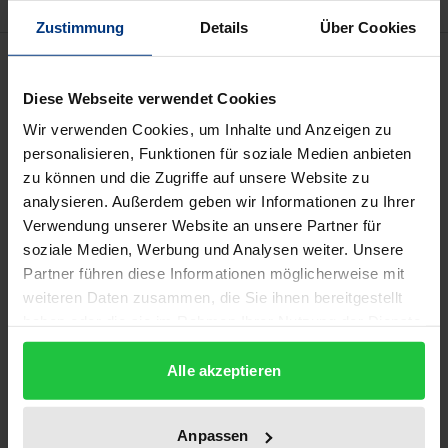
Zustimmung
Details
Über Cookies
Beschreibung
Diese Webseite verwendet Cookies
Soziale Arbeit handelt in einer fortwährenden
Wir verwenden Cookies, um Inhalte und Anzeigen zu
Dialektik von Herrschaft und Emanzipation. Im
personalisieren, Funktionen für soziale Medien anbieten
Kontext einer neoliberal geprägten Ökonomisierung
zu können und die Zugriffe auf unsere Website zu
des Sozialen entstehen neue Ausprägungen dieser
analysieren. Außerdem geben wir Informationen zu Ihrer
Verwendung unserer Website an unsere Partner für
Dialektik, die beim Kontakt von Jugendarbeit und
soziale Medien, Werbung und Analysen weiter. Unsere
Jugendkulturen besonders deutlich werden. Durch
Partner führen diese Informationen möglicherweise mit
eine Orientierung am Systemtheoretischen
weiteren Daten zusammen, die Sie ihnen bereitgestellt
Paradigma der Sozialen Arbeit werden Perspektiven
haben oder die sie im Rahmen Ihrer Nutzung der Dienste
für den fachlichen Umgang mit diesen
gesammelt haben.
Herausforderungen aufgezeigt. Im Konzept einer
Alle akzeptieren
Sozialen Arbeit als bedürfnisorientierte
Menschenrechtsprofession lassen sich hier
Anpassen