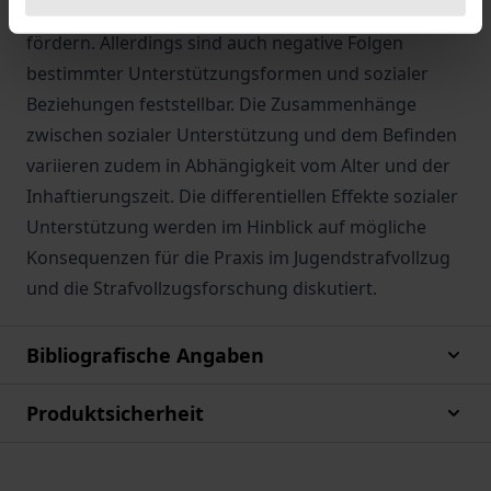
vermeiden und den Resozialisierungsprozeß zu
fördern. Allerdings sind auch negative Folgen
bestimmter Unterstützungsformen und sozialer
Beziehungen feststellbar. Die Zusammenhänge
zwischen sozialer Unterstützung und dem Befinden
variieren zudem in Abhängigkeit vom Alter und der
Inhaftierungszeit. Die differentiellen Effekte sozialer
Unterstützung werden im Hinblick auf mögliche
Konsequenzen für die Praxis im Jugendstrafvollzug
und die Strafvollzugsforschung diskutiert.
Bibliografische Angaben
Produktsicherheit