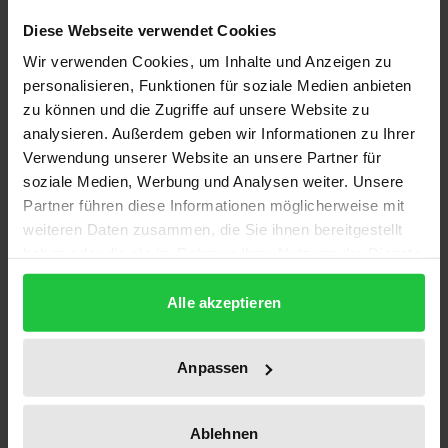
Wie ergeht es jungen Menschen, die zum ersten Mal
Diese Webseite verwendet Cookies
in ihrem Leben eine Haftstrafe verbüßen? Welche
Wir verwenden Cookies, um Inhalte und Anzeigen zu
Mechanismen können dazu beitragen, die
personalisieren, Funktionen für soziale Medien anbieten
Belastungen der Inhaftierten im Jugendstrafvollzug
zu können und die Zugriffe auf unsere Website zu
zu reduzieren und negativen Haftfolgen
analysieren. Außerdem geben wir Informationen zu Ihrer
entgegenzuwirken? Welchen Einfluss haben die
Verwendung unserer Website an unsere Partner für
Mitinsassen und die Bediensteten der Anstalt auf
soziale Medien, Werbung und Analysen weiter. Unsere
das Befinden und die normativen Überzeugungen
Partner führen diese Informationen möglicherweise mit
weiteren Daten zusammen, die Sie ihnen bereitgestellt
der Insassen? Diese Untersuchung greift diese
haben oder die sie im Rahmen Ihrer Nutzung der Dienste
Fragen auf und sucht anhand von Interviews mit 295
gesammelt haben.
männlichen Inhaftierten aus fünf verschiedenen
Alle akzeptieren
deutschen Jugendanstalten nach Antworten. Die
Ergebnisse zeigen, daß sowohl die sozialen
Anpassen
Beziehungen im Vollzug als auch die erlebte
Unterstützung als Schutzfaktoren dazu beitragen
können, Befindlichkeitsbeeinträchtigungen zu
Ablehnen