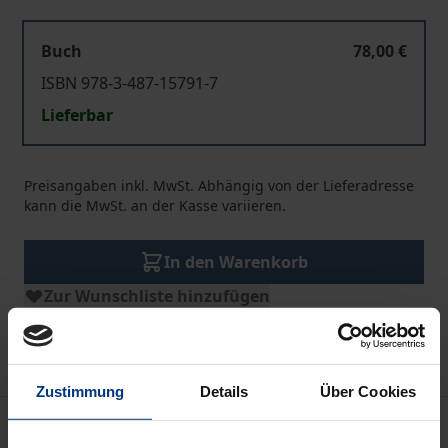
Buch
78,00 €
ISBN 978-3-487-15791-7
Lieferbar
Preisangaben inkl. MwSt. Abhängig von der Lieferadresse
kann die MwSt. an der Kasse variieren.
In den Warenkorb
Zur Wunschliste hinzufügen
Hinweise zu Versandkosten
Zustimmung
Details
Über Cookies
Beschreibung