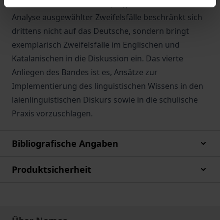
Mechanismen, die Zweifel (re-)produzieren. Die
Analyse ausgewählter Zweifelsfälle beschränkt sich
drittens nicht auf das Deutsche, sondern bringt
exemplarisch Zweifelsfälle im Englischen und
Katalanischen in die Diskussion ein. Das vierte
Anliegen des Bandes ist es, Ansätze zur
Implementierung des linguistischen Wissens in den
laienlinguistischen Diskurs sowie in die schulische
Praxis vorzuschlagen.
Bibliografische Angaben
Produktsicherheit