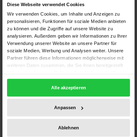
Diese Webseite verwendet Cookies
Sprachliche Zweifelsfälle begegnen uns auf allen
Wir verwenden Cookies, um Inhalte und Anzeigen zu
Sprachebenen und laden zur Sprachreflexion ein.
personalisieren, Funktionen für soziale Medien anbieten
Aus diesem Grund bieten sie die Möglichkeit des
zu können und die Zugriffe auf unsere Website zu
Austausches zwischen Sprachwissenschaft,
analysieren. Außerdem geben wir Informationen zu Ihrer
Verwendung unserer Website an unsere Partner für
Sprachdidaktik und Laienlinguistik. Dieser
soziale Medien, Werbung und Analysen weiter. Unsere
Sammelband widmet sich daher gleichermaßen der
Partner führen diese Informationen möglicherweise mit
linguistischen und sprachdidaktischen Perspektive
weiteren Daten zusammen, die Sie ihnen bereitgestellt
auf Zweifelsfälle sowie dem Umgang mit
haben oder die sie im Rahmen Ihrer Nutzung der Dienste
Zweifelsfällen in der breiten Öffentlichkeit. Dabei
gesammelt haben.
setzt er vier Schwerpunkte: Erstens liegt der Fokus
Alle akzeptieren
auf einer adäquaten Definition des Gegenstands,
zweitens erproben viele Beiträge unterschiedliche
Anpassen
Methoden, die zur Identifikation der Zweifelsfälle
genauso beitragen wie zur Aufdeckung der
Ablehnen
sprachreflektorischen und soziolinguistischen