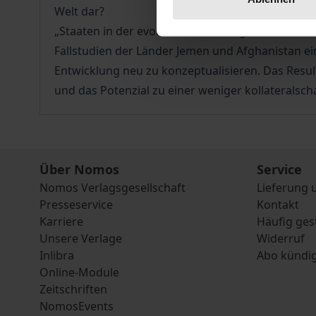
Welt dar?
„Staaten in der evolutionären Sackgasse?“ besch
Fallstudien der Länder Jemen und Afghanistan ein
Entwicklung neu zu konzeptualisieren. Das Re
und das Potenzial zu einer weniger kollateralsc
Über Nomos
Service
Nomos Verlagsgesellschaft
Lieferung 
Presseservice
Kontakt
Karriere
Häufig ges
Unsere Verlage
Widerruf
Inlibra
Abo kündi
Online-Module
Zeitschriften
NomosEvents