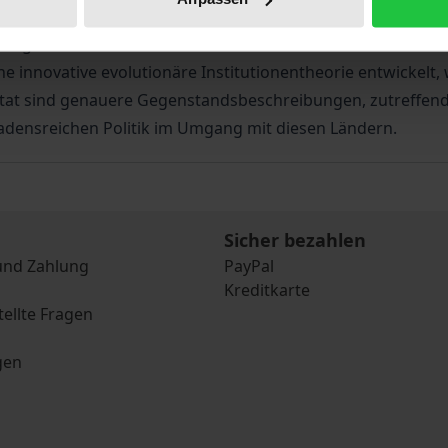
äftigt sich mit Ursachen und Verlaufsformen schwacher Staa
e innovative evolutionäre Institutionentheorie entwickelt,
sultat sind genauere Gegenstandsbeschreibungen, zutref
hadensreichen Politik im Umgang mit diesen Ländern.
Sicher bezahlen
und Zahlung
PayPal
Kreditkarte
tellte Fragen
gen