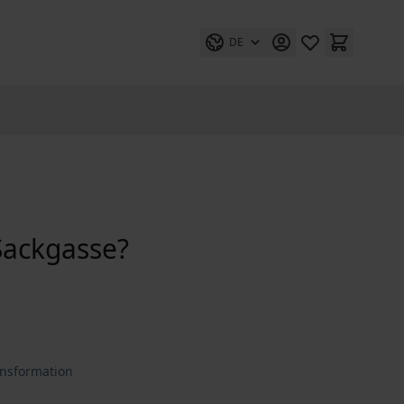
DE
Sackgasse?
ansformation