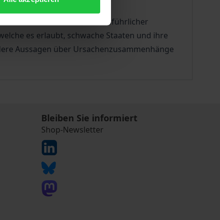
tlichkeit. Es wird anhand ausführlicher
 welche es erlaubt, schwache Staaten und ihre
fendere Aussagen über Ursachenzusammenhänge
Bleiben Sie informiert
Shop-Newsletter