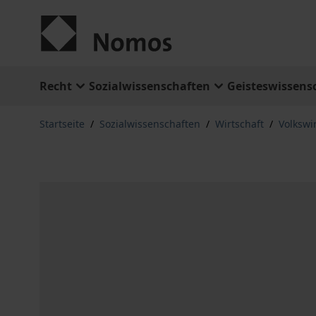
Zum Inhalt springen
Recht
Sozialwissenschaften
Geisteswissens
Startseite
/
Sozialwissenschaften
/
Wirtschaft
/
Volkswi