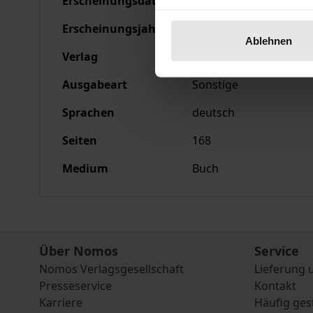
Erscheinungsdatum
20.12.1982
Erscheinungsjahr
1982
Ablehnen
Verlag
Nomos
Ausgabeart
Sonstige
Sprachen
deutsch
Seiten
168
Medium
Buch
Über Nomos
Service
Nomos Verlagsgesellschaft
Lieferung 
Presseservice
Kontakt
Karriere
Häufig ges