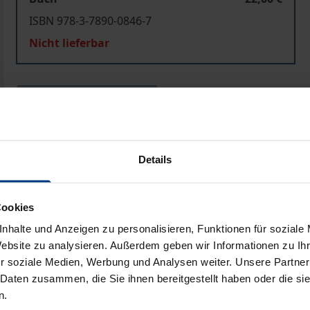
ISBN 978-3-7890-0846-7
Nicht lieferbar
In den Warenkorb
Zur Wunschliste hinzufü
Hinweise zu Versandkosten
Details
ben
Cookies
nhalte und Anzeigen zu personalisieren, Funktionen für soziale
Website zu analysieren. Außerdem geben wir Informationen zu I
r soziale Medien, Werbung und Analysen weiter. Unsere Partner
 Daten zusammen, die Sie ihnen bereitgestellt haben oder die s
n.