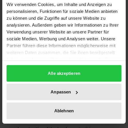
ökonomischen und politischen Systeme hängt
Wir verwenden Cookies, um Inhalte und Anzeigen zu
wesentlich von der erfolgreichen Reform und
personalisieren, Funktionen für soziale Medien anbieten
Neueinführung von Institutionen wie unabhängigen
zu können und die Zugriffe auf unsere Website zu
Notenbanken, Parteien, Verfassungsgerichten etc.
analysieren. Außerdem geben wir Informationen zu Ihrer
Verwendung unserer Website an unsere Partner für
ab. Dabei können die Erfahrungen der jüngeren
soziale Medien, Werbung und Analysen weiter. Unsere
Demokratien West- und Südeuropas genutzt
Partner führen diese Informationen möglicherweise mit
werden.
weiteren Daten zusammen, die Sie ihnen bereitgestellt
Die westlichen und ostmitteleuropäischen Autoren
haben oder die sie im Rahmen Ihrer Nutzung der Dienste
des Sammelbandes diskutierten auf einer Konferenz
gesammelt haben.
mehrere Aspekte der erfolgreichen Transformation
Alle akzeptieren
zur liberalen und sozialen Marktwirtschaft, wobei
die wesentlichen Unterschiede in der ökonomischen
Anpassen
Ausgangssituation der beiden europäischen
Regionen reflektiert werden. Ähnlicher sind
Ablehnen
hingegen die Transformationsprobleme der
politischen und rechtlichen Systeme. Die Möglichkeit