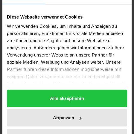
Beschreibung
Diese Webseite verwendet Cookies
Durch die staatliche Förderung der eigenen
Wir verwenden Cookies, um Inhalte und Anzeigen zu
Unternehmen könnten die EU-Mitgliedstaaten das
personalisieren, Funktionen für soziale Medien anbieten
Funktionieren des Gemeinsamen Marktes
zu können und die Zugriffe auf unsere Website zu
nachhaltig stören. Daher sind staatliche Beihilfen
analysieren. Außerdem geben wir Informationen zu Ihrer
nach Art. 92 EGV grundsätzlich verboten.
Verwendung unserer Website an unsere Partner für
Steuervergünstigungen stellen eine besondere
soziale Medien, Werbung und Analysen weiter. Unsere
Form der Beihilfegewährung dar. Im Laufe der
Partner führen diese Informationen möglicherweise mit
weiteren Daten zusammen, die Sie ihnen bereitgestellt
letzten Jahre haben sich gerade an der Frage der
haben oder die sie im Rahmen Ihrer Nutzung der Dienste
Abgrenzung und der Zulässigkeit von
gesammelt haben.
Steuervergünstigungen als Beihilfen erhebliche
Alle akzeptieren
Diskussionen entzündet.
Die Arbeit untersucht vor diesem Hintergrund wann
Anpassen
nationale Steuervergünstigungen als staatliche
Beihilfen im Sinne des EG-Vertrages zu behandeln