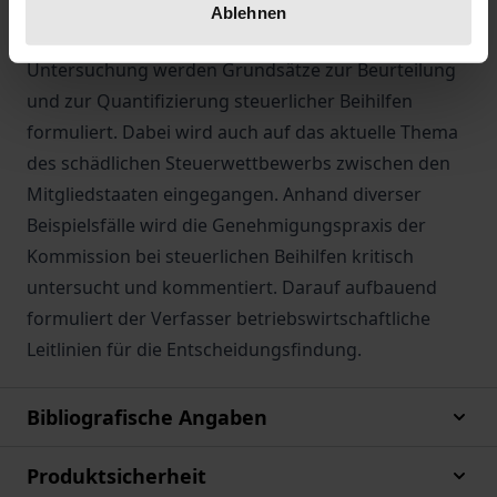
sind und welche Folgen sich daraus ergeben. Als
Ablehnen
Ergebnis einer betriebswirtschaftlichen
Untersuchung werden Grundsätze zur Beurteilung
und zur Quantifizierung steuerlicher Beihilfen
formuliert. Dabei wird auch auf das aktuelle Thema
des schädlichen Steuerwettbewerbs zwischen den
Mitgliedstaaten eingegangen. Anhand diverser
Beispielsfälle wird die Genehmigungspraxis der
Kommission bei steuerlichen Beihilfen kritisch
untersucht und kommentiert. Darauf aufbauend
formuliert der Verfasser betriebswirtschaftliche
Leitlinien für die Entscheidungsfindung.
Bibliografische Angaben
Produktsicherheit