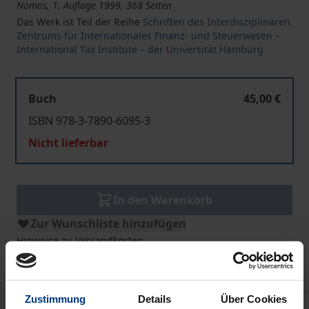
Nomos, 1. Auflage 1999, 368 Seiten
Das Werk ist Teil der Reihe
Schriften des Interdisziplinären
Zentrums für Internationales Finanz- und Steuerwesen –
International Tax Institute – der Universität Hamburg
Buch
45,00 €
ISBN 978-3-7890-6095-3
Nicht lieferbar
In den Warenkorb
Zur Wunschliste hinzufügen
Hinweise zu Versandkosten
Zustimmung
Details
Über Cookies