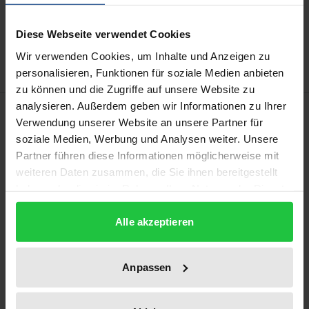
In den Warenkorb
Zur Wunschliste hinzufügen
Diese Webseite verwendet Cookies
Hinweise zu Versandkosten
Wir verwenden Cookies, um Inhalte und Anzeigen zu
personalisieren, Funktionen für soziale Medien anbieten
zu können und die Zugriffe auf unsere Website zu
analysieren. Außerdem geben wir Informationen zu Ihrer
Beschreibung
Verwendung unserer Website an unsere Partner für
soziale Medien, Werbung und Analysen weiter. Unsere
Die Arbeit untersucht die Legitimation der in den §§
Partner führen diese Informationen möglicherweise mit
265c, 265d StGB eingeführten Straftatbestände.
weiteren Daten zusammen, die Sie ihnen bereitgestellt
haben oder die sie im Rahmen Ihrer Nutzung der Dienste
Zunächst werden die adressierten
gesammelt haben.
bestechungsbedingten Manipulationen sportlicher
Alle akzeptieren
Wettbewerbe phänomenologisch systematisiert und
in Ausmaß und Ursachen beschrieben. Der aus
Rechtsgutslehre und
Anpassen
Verhältnismäßigkeitsgrundsatz abgeleitete
Prüfungsmaßstab erfordert sodann eine kritische