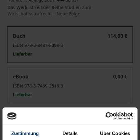
Das Werk ist Teil der Reihe
Studien zum
Wirtschaftsstrafrecht – Neue Folge
Strafrecht gegen Korruption im Sport?
Buch
114,00 €
ISBN 978-3-8487-8098-3
Lieferbar
Strafrecht gegen Korruption im Sport?
eBook
0,00 €
ISBN 978-3-7489-2516-3
Lieferbar
Preisangaben inkl. MwSt. Abhängig von der Lieferadresse
kann die MwSt. an der Kasse variieren.
Zustimmung
Details
Über Cookies