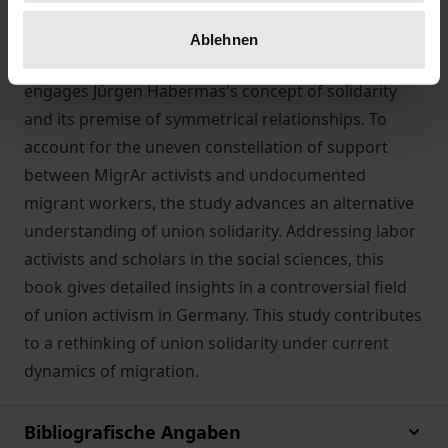
bring unions to adopt a more proactive and
inclusive approach towards illegalized migrant
Ablehnen
workers. In the analysis, the research critically
engages Jürgen Habermas's concept of solidarity
and its premise of symmetrical relationships. To
account for the uneven constellation of support
between MigrAr activists and undocumented
migrant workers, the study advances an alternative
understanding of union solidarity. Addressing labor
activists and scholars in the social sciences, this
book gives detailed insights in a controversial field
of union activism in Germany. This study contributes
to a rethinking of union solidarity under current
dynamics of migration.
Bibliografische Angaben