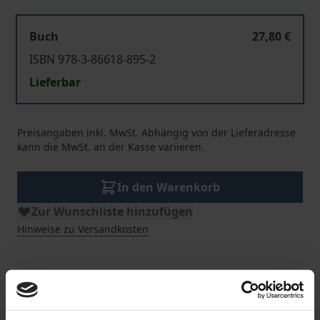
Buch
27,80 €
ISBN 978-3-86618-895-2
Lieferbar
Preisangaben inkl. MwSt. Abhängig von der Lieferadresse
kann die MwSt. an der Kasse variieren.
In den Warenkorb
Zur Wunschliste hinzufügen
Hinweise zu Versandkosten
Beschreibung