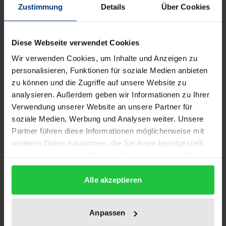
Zustimmung
Details
Über Cookies
Unionists part ways when it comes to the practical
meaning of solidarity with workers who lack work
Diese Webseite verwendet Cookies
permits. To some union members, undocumented
Wir verwenden Cookies, um Inhalte und Anzeigen zu
migrant workers ought to be included in the bonds
personalisieren, Funktionen für soziale Medien anbieten
of union solidarity by virtue of being workers. To
zu können und die Zugriffe auf unsere Website zu
others, undocumented migrant workers are
analysieren. Außerdem geben wir Informationen zu Ihrer
primarily illegal and unfair competitors undermining
Verwendung unserer Website an unsere Partner für
existing institutions of solidarity. In this
soziale Medien, Werbung und Analysen weiter. Unsere
controversial context, six union centers for
Partner führen diese Informationen möglicherweise mit
weiteren Daten zusammen, die Sie ihnen bereitgestellt
undocumented migrant workers called MigrAr
haben oder die sie im Rahmen Ihrer Nutzung der Dienste
(German ‘Migration & Arbeit’, English ‘migration &
gesammelt haben.
labor’) have been established by labor activists since
Alle akzeptieren
2008. Building on an activist ethnography in the
MigrAr center in Berlin from 2011 to 2015, this
Anpassen
investigation charts the challenges of this center to