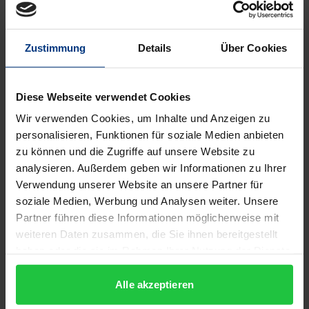
Diese Arbeit konzentriert sich auf vier Romane des
amerikanischen Autors Richard Powers, die die
Zustimmung
Details
Über Cookies
verworrenen Beziehungen zwischen den
wissenschaftlichen, technologischen, kognitiven und
Diese Webseite verwendet Cookies
zivilisatorischen Aspekten des heutigen Lebens
Wir verwenden Cookies, um Inhalte und Anzeigen zu
untersuchen. Diese Romane - Galatea 2.2, Plowing
personalisieren, Funktionen für soziale Medien anbieten
the Dark, The Echo Maker und Generosity: An
zu können und die Zugriffe auf unsere Website zu
Enhancement - weisen komplexe Strukturelemente
analysieren. Außerdem geben wir Informationen zu Ihrer
auf, die die Verflechtungen zwischen verschiedenen
Verwendung unserer Website an unsere Partner für
Interdisziplinen verdeutlichen. Diese Studie zeigt
soziale Medien, Werbung und Analysen weiter. Unsere
auf, wie Interdisziplinarität für die Evolution des
Partner führen diese Informationen möglicherweise mit
weiteren Daten zusammen, die Sie ihnen bereitgestellt
Schreibens notwendig ist, und identifiziert
haben oder die sie im Rahmen Ihrer Nutzung der Dienste
gleichzeitig Formen der künstlichen Evolution in
gesammelt haben.
Powers' Romanen. Es werden drei prominente Arten
Alle akzeptieren
der künstlichen Evolution behandelt: das