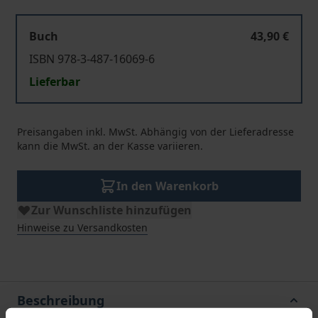
Buch
43,90 €
ISBN 978-3-487-16069-6
Lieferbar
Preisangaben inkl. MwSt. Abhängig von der Lieferadresse
kann die MwSt. an der Kasse variieren.
In den Warenkorb
Zur Wunschliste hinzufügen
Hinweise zu Versandkosten
Beschreibung