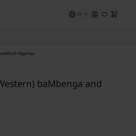
DE
) baMbuti Pygmies
 (Western) baMbenga and