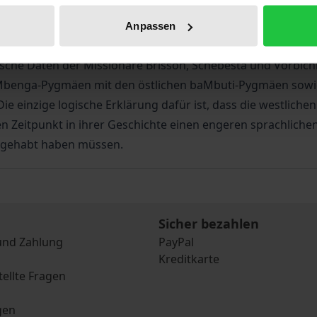
rotosprache kommuniziert haben. Ihr gemeinsames sprachli
 heutigen Pygmäenvölker keine bzw. nur wenig verwandte Sp
Anpassen
 ja, wird es möglich sein, auch eine solche Pygmäen-Proto
ische Daten der Missionare Brisson, Schebesta und Vorbichl
aMbenga-Pygmäen mit den östlichen baMbuti-Pygmäen sowie
e einzige logische Erklärung dafür ist, dass die westlich
 Zeitpunkt in ihrer Geschichte einen engeren sprachliche
 gehabt haben müssen.
Sicher bezahlen
und Zahlung
PayPal
Kreditkarte
tellte Fragen
gen