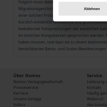
Folglich muss diese auch in einer Art Pygmäen-P
Migrationsgeschichte verloren zu haben. Da die
Ablehnen
einer solchen Protosprache existieren; und wenn
Kürzlich entdeckte lexikalische und grammatikal
lexikalischer Entsprechungen der westlichen b
im östlichen Kongobecken gesprochen werden. Di
haben müssen, und dass sie zu einem bestimmten
benachbarten Bantu- und Sudan-Bevölkerungen
Über Nomos
Service
Nomos Verlagsgesellschaft
Lieferung 
Presseservice
Kontakt
Karriere
Häufig ges
Unsere Verlage
Widerruf
Inlibra
Abo kündi