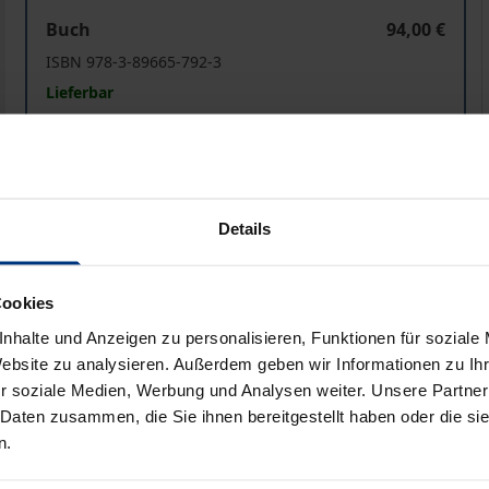
The Linguistic Link between (Western) baMbenga and (
Buch
94,00 €
ISBN 978-3-89665-792-3
Lieferbar
Preisangaben inkl. MwSt. Abhängig von der Lieferadresse kann
In den Warenkorb
Zur Wunschliste hinzufü
Details
Hinweise zu Versandkosten
Cookies
nhalte und Anzeigen zu personalisieren, Funktionen für soziale
Website zu analysieren. Außerdem geben wir Informationen zu I
bliografische Angaben
Rezensionen
r soziale Medien, Werbung und Analysen weiter. Unsere Partner
 Daten zusammen, die Sie ihnen bereitgestellt haben oder die s
n.
he und östliche Pygmäenvölker in Afrika einst eine autoch