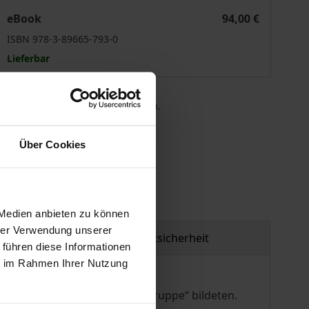
Eastern) baMbuti Pygmies
The Linguistic Link between (Western) baMbenga and (East
eBook
94,00 €
ISBN 978-3-89665-793-0
Lieferbar
 die MwSt. an der Kasse variieren.
gen
Über Cookies
 Medien anbieten zu können
hrer Verwendung unserer
Produktsicherheit
 führen diese Informationen
ie im Rahmen Ihrer Nutzung
thone einheitliche „Pygmäengruppe“ bildeten.