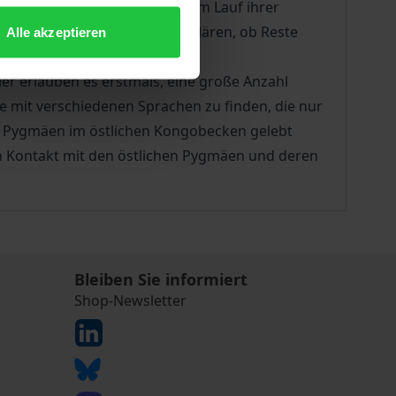
ches Erbe schien sie jedoch im Lauf ihrer
rachen sprechen, bleibt zu klären, ob Reste
Alle akzeptieren
sprache zu rekonstruieren?
er erlauben es erstmals, eine große Anzahl
 mit verschiedenen Sprachen zu finden, die nur
en Pygmäen im östlichen Kongobecken gelebt
n Kontakt mit den östlichen Pygmäen und deren
Bleiben Sie informiert
Shop-Newsletter