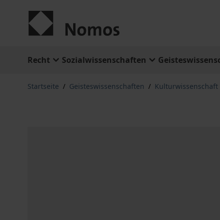
Zum Inhalt springen
Recht
Sozialwissenschaften
Geisteswissens
Startseite
/
Geisteswissenschaften
/
Kulturwissenschaft