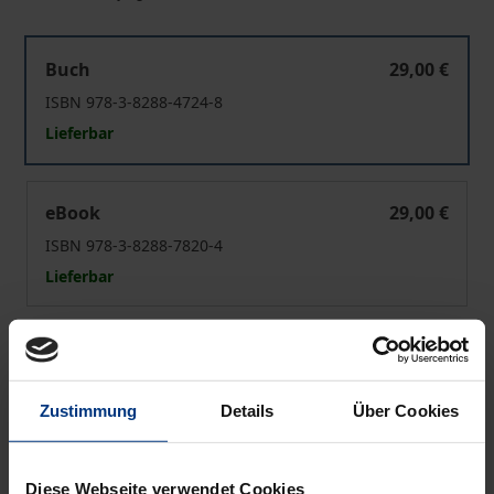
Theoretische Volkswirtschaftslehre
Buch
29,00 €
ISBN 978-3-8288-4724-8
Lieferbar
Theoretische Volkswirtschaftslehre
eBook
29,00 €
ISBN 978-3-8288-7820-4
Lieferbar
Preisangaben inkl. MwSt. Abhängig von der Lieferadresse
kann die MwSt. an der Kasse variieren.
Zustimmung
Details
Über Cookies
In den Warenkorb
Zur Wunschliste hinzufügen
Diese Webseite verwendet Cookies