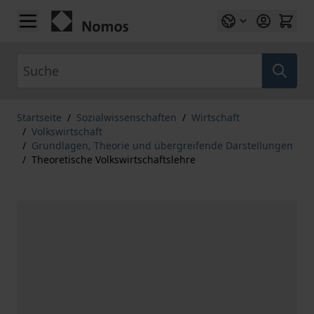
Zum Inhalt springen
Suche
Startseite
/
Sozialwissenschaften
/
Wirtschaft
/
Volkswirtschaft
/
Grundlagen, Theorie und übergreifende Darstellungen
/
Theoretische Volkswirtschaftslehre