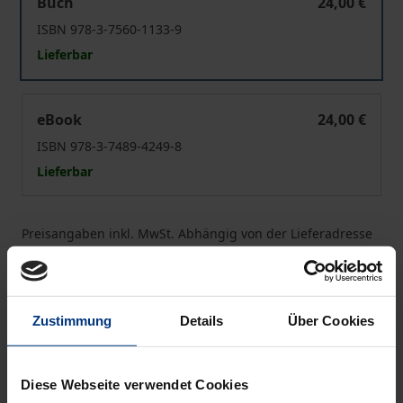
Buch
24,00 €
ISBN 978-3-7560-1133-9
Lieferbar
Theorie politischer Institutionen
eBook
24,00 €
ISBN 978-3-7489-4249-8
Lieferbar
Preisangaben inkl. MwSt. Abhängig von der Lieferadresse
kann die MwSt. an der Kasse variieren.
In den Warenkorb
Zustimmung
Details
Über Cookies
Zur Wunschliste hinzufügen
Hinweise zu Versandkosten
Diese Webseite verwendet Cookies