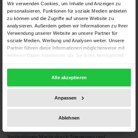
Wir verwenden Cookies, um Inhalte und Anzeigen zu
personalisieren, Funktionen für soziale Medien anbieten
Beschreibung
zu können und die Zugriffe auf unsere Website zu
analysieren. Außerdem geben wir Informationen zu Ihrer
Das Buch stellt die Theorie politischer Institutionen
Verwendung unserer Website an unsere Partner für
soziale Medien, Werbung und Analysen weiter. Unsere
in ihren Grundzügen vor. Es geht darum, über
Partner führen diese Informationen möglicherweise mit
Einzelanalysen von Parlament oder Regierung
weiteren Daten zusammen, die Sie ihnen bereitgestellt
hinaus die politischen Institutionen in ihrem
haben oder die sie im Rahmen Ihrer Nutzung der Dienste
Verhältnis zu ihren Adressat:innen, den Bürgerinnen
gesammelt haben.
und Bürgern, zu erfassen. In der Demokratie wirken
Alle akzeptieren
diese zugleich selbst als Akteure auf die politischen
Institutionen. Ihre wechselseitigen Beziehungen
Anpassen
lassen sich aus den neueren Macht- und
Repräsentationstheorien erschließen, eine
Ablehnen
erhebliche Rolle spielen auch Symbole. Auf dieser
Grundlage wird analysiert, wie die politischen
Institutionen Macht durch Steuerung und