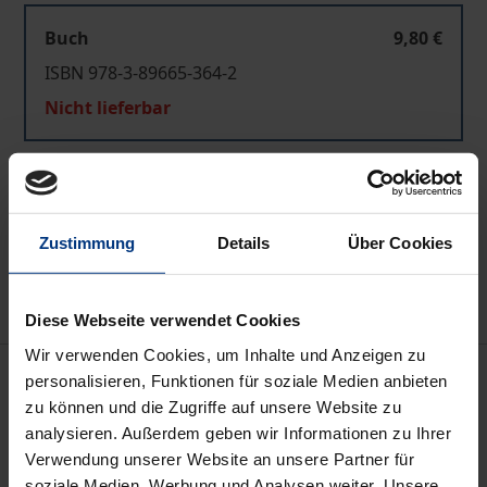
Buch
9,80 €
ISBN 978-3-89665-364-2
Nicht lieferbar
In den Warenkorb
Zur Wunschliste hinzufügen
Zustimmung
Details
Über Cookies
Hinweise zu Versandkosten
Diese Webseite verwendet Cookies
Wir verwenden Cookies, um Inhalte und Anzeigen zu
Beschreibung
personalisieren, Funktionen für soziale Medien anbieten
zu können und die Zugriffe auf unsere Website zu
analysieren. Außerdem geben wir Informationen zu Ihrer
Nanette Endel (1774-1841), die Stuttgarter Freundin
Verwendung unserer Website an unsere Partner für
des jungen Hegel, der er aus Frankfurt
soziale Medien, Werbung und Analysen weiter. Unsere