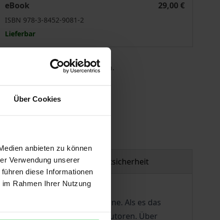
eBook
29,00 €
ISBN 978-3-8452-9081-2
Lieferbar
 die MwSt. an der Kasse variieren.
gen
Über Cookies
 Medien anbieten zu können
hrer Verwendung unserer
Produktsicherheit
 führen diese Informationen
ie im Rahmen Ihrer Nutzung
erhältliche Unterhaltungsromane. Als es das
allem für deutschsprachige Autoren. Über