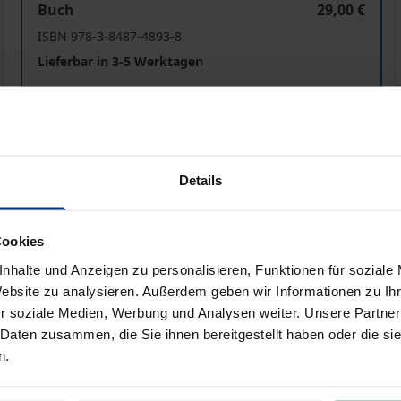
Buch
29,00 €
ISBN 978-3-8487-4893-8
Lieferbar in 3-5 Werktagen
Preisangaben inkl. MwSt. Abhängig von der Lieferadresse kann
In den Warenkorb
Zur Wunschliste hinzufü
Details
Hinweise zu Versandkosten
Cookies
nhalte und Anzeigen zu personalisieren, Funktionen für soziale
Website zu analysieren. Außerdem geben wir Informationen zu I
bliografische Angaben
Rezensionen
r soziale Medien, Werbung und Analysen weiter. Unsere Partner
 Daten zusammen, die Sie ihnen bereitgestellt haben oder die s
n.
ewerbliche Leihbüchereien produzierte, im Sortiment nicht 
eben dem Romanheft die eigentliche Publikationsform vor 