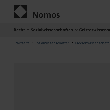
Zum Inhalt springen
Recht
Sozialwissenschaften
Geisteswissens
Startseite
/
Sozialwissenschaften
/
Medienwissenschaft