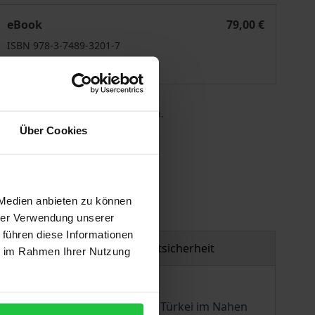
urkey´s Perception of its Role in the Middle East
eBook
79,00 €
ISBN 978-3-7489-3201-7
Lieferbar
 die MwSt. an der Kasse variieren.
Über Cookies
gen
 Medien anbieten zu können
hrer Verwendung unserer
 führen diese Informationen
Produktsicherheit
ie im Rahmen Ihrer Nutzung
r regionalen Außenpolitik der Türkei im Nahen