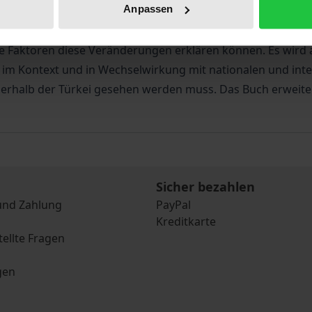
Anpassen
t, wie sich die türkische Selbstwahrnehmung seit der Milit
ecep Tayyip Erdoğan im Jahr 2002 von einem Brückenland (k
e Faktoren diese Veränderungen erklären können. Es wird 
im Kontext und in Wechselwirkung mit nationalen und int
rhalb der Türkei gesehen werden muss. Das Buch erweitert 
Sicher bezahlen
und Zahlung
PayPal
Kreditkarte
tellte Fragen
gen