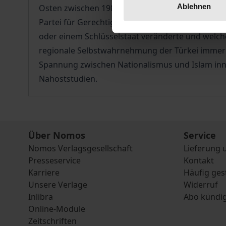
Ablehnen
Osten zwischen 1983 und 2002. Es wird untersuch
Partei für Gerechtigkeit und Entwicklung von R
oder einem Schlüsselstaat veränderte und welch
regionale Selbstwahrnehmung der Türkei immer 
Spannung zwischen Nationalismus und Islam inne
Nahoststudien.
Über Nomos
Service
Nomos Verlagsgesellschaft
Lieferung 
Presseservice
Kontakt
Karriere
Häufig ges
Unsere Verlage
Widerruf
Inlibra
Abo kündi
Online-Module
Zeitschriften