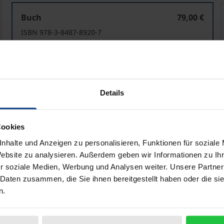
Turkey´s Perception of its Role in the Middle East
T
Buch
79,00 €
ISBN 978-3-8487-8920-7
Lieferbar
Preisangaben inkl. MwSt. Abhängig von der Lieferadresse kann
Details
In den Warenkorb
Zur Wunschliste hinzufü
Hinweise zu Versandkosten
Cookies
nhalte und Anzeigen zu personalisieren, Funktionen für soziale
Website zu analysieren. Außerdem geben wir Informationen zu I
r soziale Medien, Werbung und Analysen weiter. Unsere Partner
liografische Angaben
Zusatzmaterial
 Daten zusammen, die Sie ihnen bereitgestellt haben oder die s
n.
ahrnehmung türkischer Entscheidungsträger hinsichtlich de