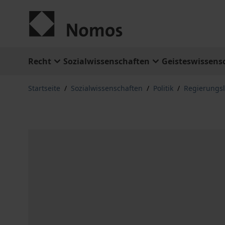
Zum Inhalt springen
Recht
Sozialwissenschaften
Geisteswissens
Startseite
/
Sozialwissenschaften
/
Politik
/
Regierungs