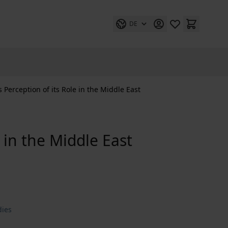
DE
s Perception of its Role in the Middle East
e in the Middle East
dies