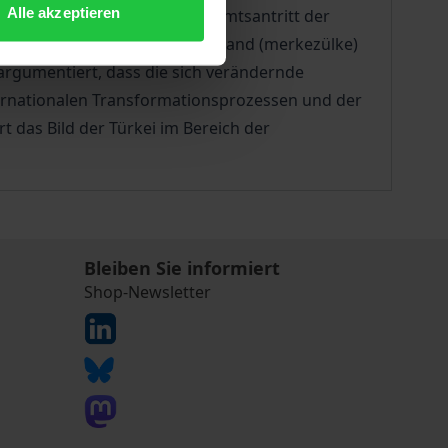
Alle akzeptieren
ärintervention 1980 bis zum Amtsantritt der
öprüülke) zu einem zentralen Land (merkezülke)
argumentiert, dass die sich verändernde
ernationalen Transformationsprozessen und der
das Bild der Türkei im Bereich der
Bleiben Sie informiert
Shop-Newsletter