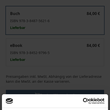
UN-Women
Buch
84,00 €
ISBN 978-3-8487-5621-6
Lieferbar
UN-Women
eBook
84,00 €
ISBN 978-3-8452-9796-5
Lieferbar
Preisangaben inkl. MwSt. Abhängig von der Lieferadresse
kann die MwSt. an der Kasse variieren.
In den Warenkorb
Zur Wunschliste hinzufügen
Hinweise zu Versandkosten