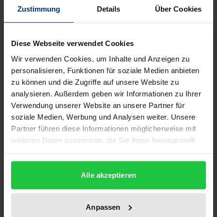
Zustimmung
Details
Über Cookies
Diese Webseite verwendet Cookies
Beschreibung
Wir verwenden Cookies, um Inhalte und Anzeigen zu
personalisieren, Funktionen für soziale Medien anbieten
UN-Women – eine erfolgreiche Reform innerhalb
zu können und die Zugriffe auf unsere Website zu
der Vereinten Nationen für das Anliegen
analysieren. Außerdem geben wir Informationen zu Ihrer
Geschlechtergleichberechtigung oder eine weitere
Verwendung unserer Website an unsere Partner für
soziale Medien, Werbung und Analysen weiter. Unsere
verpasste Chance? Eine erste Bilanz nach sieben
Partner führen diese Informationen möglicherweise mit
Jahren zeigt, wo erste Erfolge zu verzeichnen sind
weiteren Daten zusammen, die Sie ihnen bereitgestellt
und welche Hürden vielleicht unüberwindbar zum
haben oder die sie im Rahmen Ihrer Nutzung der Dienste
Scheitern der neuen Institution für Frauen- und
gesammelt haben.
Gleichstellungsfragen beitragen werden.
Alle akzeptieren
Um zu begreifen, welche Neuerungen durch die
Anpassen
Gründung von UN-Women in das System der