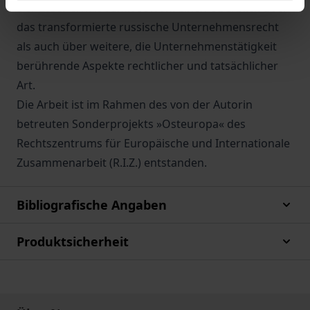
Der Leser erhält damit sowohl einen Überblick über
das transformierte russische Unternehmensrecht
als auch über weitere, die Unternehmenstätigkeit
berührende Aspekte rechtlicher und tatsächlicher
Art.
Die Arbeit ist im Rahmen des von der Autorin
betreuten Sonderprojekts »Osteuropa« des
Rechtszentrums für Europäische und Internationale
Zusammenarbeit (R.I.Z.) entstanden.
Bibliografische Angaben
Produktsicherheit