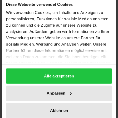
Kernstück des Transformationsprozesses in
Diese Webseite verwendet Cookies
Russland ist die Privatisierung, und zwar in einem
Wir verwenden Cookies, um Inhalte und Anzeigen zu
doppelten Sinn, nämlich die Einführung der
personalisieren, Funktionen für soziale Medien anbieten
Privatautonomie im Rahmen der Bildung einer
zu können und die Zugriffe auf unsere Website zu
analysieren. Außerdem geben wir Informationen zu Ihrer
neuen Privat- und Wirtschaftsrechtsordnung sowie
Verwendung unserer Website an unsere Partner für
die Überführung des sozialistischen Eigentums in
soziale Medien, Werbung und Analysen weiter. Unsere
Privateigentum.
Partner führen diese Informationen möglicherweise mit
Hieran anknüpfend befasst sich die Arbeit mit der
weiteren Daten zusammen, die Sie ihnen bereitgestellt
Frage, wieweit der Privatisierungsprozess im Recht
haben oder die sie im Rahmen Ihrer Nutzung der Dienste
fortgeschritten oder in seiner Umsetzung hinter den
gesammelt haben.
Alle akzeptieren
Zielsetzungen zurückgeblieben. Im Vordergrund
stehen dabei die Normbestände im Bereich eines
weit verstandenen Unternehmensrechts als Teil
Anpassen
eines Gesamtsystems, die ihrerseits in den Kontext
der politischen und gesellschaftlichen
Ablehnen
Gegebenheiten gestellt werden.