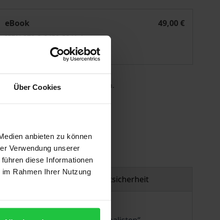
eit
Unternehmerische Selbstständigkeit in der Sozialen Arbeit
eBook
49,00 €
ISBN 978-3-8452-5341-1
Lieferbar
 die MwSt. an der Kasse variieren.
Über Cookies
gen
 Medien anbieten zu können
hrer Verwendung unserer
 führen diese Informationen
ie im Rahmen Ihrer Nutzung
Produktsicherheit