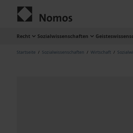
Zum Inhalt springen
Recht
Sozialwissenschaften
Geisteswissens
Startseite
/
Sozialwissenschaften
/
Wirtschaft
/
Sozialwi