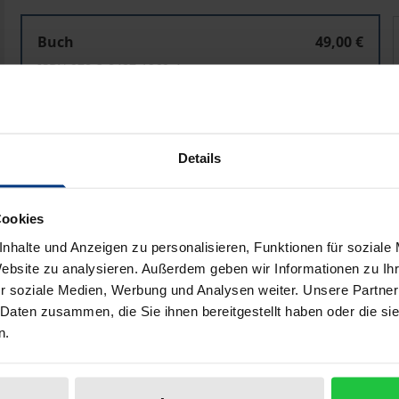
Unternehmerische Selbstständigkeit in der Sozialen Arb
Buch
49,00 €
ISBN 978-3-8487-1269-4
Lieferbar in 3-5 Werktagen
Preisangaben inkl. MwSt. Abhängig von der Lieferadresse kann
Details
In den Warenkorb
Zur Wunschliste hinzufü
Cookies
Hinweise zu Versandkosten
nhalte und Anzeigen zu personalisieren, Funktionen für soziale
Website zu analysieren. Außerdem geben wir Informationen zu I
r soziale Medien, Werbung und Analysen weiter. Unsere Partner
 Daten zusammen, die Sie ihnen bereitgestellt haben oder die s
bliografische Angaben
Rezensionen
n.