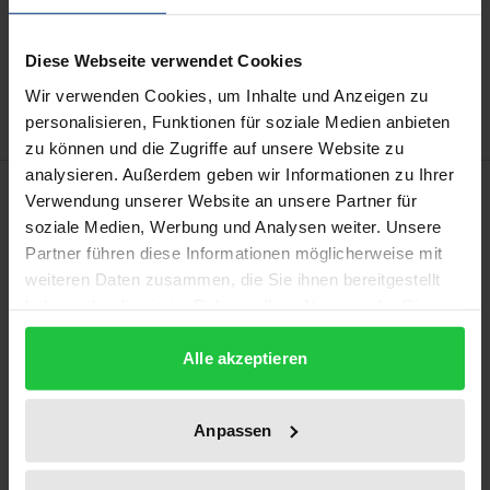
In den Warenkorb
Zur Wunschliste hinzufügen
Diese Webseite verwendet Cookies
Hinweise zu Versandkosten
Wir verwenden Cookies, um Inhalte und Anzeigen zu
personalisieren, Funktionen für soziale Medien anbieten
zu können und die Zugriffe auf unsere Website zu
analysieren. Außerdem geben wir Informationen zu Ihrer
Beschreibung
Verwendung unserer Website an unsere Partner für
soziale Medien, Werbung und Analysen weiter. Unsere
Generative KI (z.B. ChatGPT) erzeugt Texte, Bilder,
Partner führen diese Informationen möglicherweise mit
weiteren Daten zusammen, die Sie ihnen bereitgestellt
Musik und Videos. Die Technologie basiert auf dem
haben oder die sie im Rahmen Ihrer Nutzung der Dienste
umfangreichen Training mit urheberrechtlich
gesammelt haben.
geschützten Daten. In den USA berufen sich KI-
Alle akzeptieren
Entwickler auf „fair use“; in Europa gilt nach
verbreiteter Ansicht die Schranke für „Text und Data
Anpassen
Mining“ (TDM).