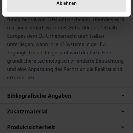
Die interdisziplinäre Untersuchung widerlegt diesen
Ablehnen
Ansatz, weil sich generatives KI-Training
fundamental von TDM unterscheidet. Überdies wird
u.a. auch erklärt, warum KI-Entwickler außerhalb
Europas dem EU-Urheberrecht unmittelbar
unterliegen, wenn ihre KI-Systeme in der EU
zugänglich sind. Insgesamt wird deutlich: Eine
gründlichere technologisch orientierte Betrachtung
und eine Anpassung des Rechts an die Realität sind
erforderlich.
Bibliografische Angaben
Zusatzmaterial
Produktsicherheit