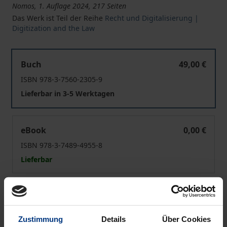
Nomos, 1. Auflage 2024, 217 Seiten
Das Werk ist Teil der Reihe
Recht und Digitalisierung |
Digitization and the Law
Urheberrecht und Training generativer KI-Modelle
Buch
49,00 €
ISBN 978-3-7560-2305-9
Lieferbar in 3-5 Werktagen
Urheberrecht und Training generativer KI-Modelle
eBook
0,00 €
ISBN 978-3-7489-4955-8
Lieferbar
Preisangaben inkl. MwSt. Abhängig von der Lieferadresse
kann die MwSt. an der Kasse variieren.
Zustimmung
Details
Über Cookies