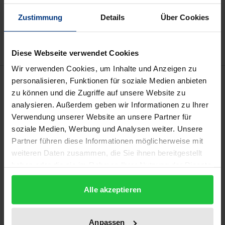
Zur Wunschliste hinzufügen
Zustimmung
Details
Über Cookies
Hinweise zu Versandkosten
Diese Webseite verwendet Cookies
Wir verwenden Cookies, um Inhalte und Anzeigen zu
Beschreibung
personalisieren, Funktionen für soziale Medien anbieten
zu können und die Zugriffe auf unsere Website zu
analysieren. Außerdem geben wir Informationen zu Ihrer
Zur Bewertung der wissenschaftlichen Leistungen
Verwendung unserer Website an unsere Partner für
von Forschungsgruppen werden seit einigen Jahren
soziale Medien, Werbung und Analysen weiter. Unsere
vermehrt bibliometrische Analysen eingesetzt. Da
Partner führen diese Informationen möglicherweise mit
die Publikations- und Zitationspraktiken in den
weiteren Daten zusammen, die Sie ihnen bereitgestellt
Fachgebieten sehr unterschiedlich sind, ist für einen
haben oder die sie im Rahmen Ihrer Nutzung der Dienste
gesammelt haben.
Vergleich von Forschungsgruppen ein
Alle akzeptieren
Bezugssystem unerlässlich. In der
Forschungsevaluation haben sich
fachgebietsspezifische Referenzwerte bewährt und
Anpassen