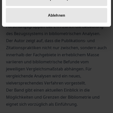
zu einem State of the Art entwickelt.
Der Band unterzieht die gängige Praxis einer
Ablehnen
eingehenden Prüfung und illustriert am Beispiel von
Forschungsgruppen der ETH Zürich die Bedeutung
des Bezugssystems in bibliometrischen Analysen.
Der Autor zeigt auf, dass die Publikations- und
Zitationspraktiken nicht nur zwischen, sondern auch
innerhalb der Fachgebiete in erheblichem Masse
variieren und bibliometrische Befunde vom
jeweiligen Vergleichsmaßstab abhängen. Für
vergleichende Analysen wird ein neues,
vielversprechendes Verfahren vorgestellt.
Der Band gibt einen aktuellen Einblick in die
Möglichkeiten und Grenzen der Bibliometrie und
eignet sich vorzüglich als Einführung.