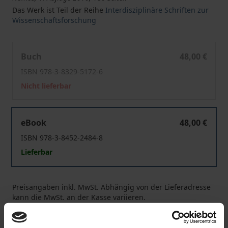
Das Werk ist Teil der Reihe
Interdisziplinäre Schriften zur
Wissenschaftsforschung
Vergleichende Analysen von Forschungsleistungen
Buch
48,00 €
ISBN 978-3-8329-5172-6
Nicht lieferbar
Vergleichende Analysen von Forschungsleistungen
eBook
48,00 €
ISBN 978-3-8452-2484-8
Lieferbar
Preisangaben inkl. MwSt. Abhängig von der Lieferadresse
kann die MwSt. an der Kasse variieren.
In den Warenkorb