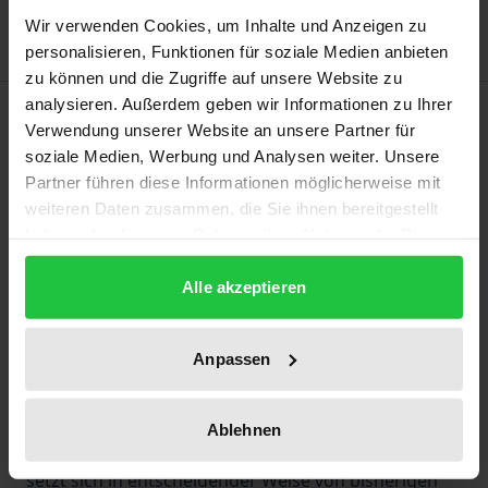
Wir verwenden Cookies, um Inhalte und Anzeigen zu
personalisieren, Funktionen für soziale Medien anbieten
zu können und die Zugriffe auf unsere Website zu
analysieren. Außerdem geben wir Informationen zu Ihrer
Beschreibung
Verwendung unserer Website an unsere Partner für
soziale Medien, Werbung und Analysen weiter. Unsere
Das Paradigma der Verstörung ist ein
Partner führen diese Informationen möglicherweise mit
wirkmächtiges, bisher unerforschtes Kalkül der
weiteren Daten zusammen, die Sie ihnen bereitgestellt
literarischen Moderne. Anhand von Einzelanalysen
haben oder die sie im Rahmen Ihrer Nutzung der Dienste
gesammelt haben.
deutschsprachiger Prosa von der Romantik bis zur
Alle akzeptieren
Gegenwart (Tieck, Droste-Hülshoff, Büchner, Kafka,
Aichinger, Kracht u.a.) geht die Studie dieser
Strategie der Verstrickung nach und versucht,
Anpassen
literaturtheoretisch eine Perspektive jenseits der
Alternative von Hermeneutik und Dekonstruktion zu
Ablehnen
eröffnen. Der Begriff der literarischen Verstörung
setzt sich in entscheidender Weise von bisherigen