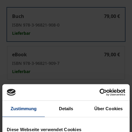
Verstörungsprosa
Buch
79,00 €
ISBN 978-3-96821-908-0
Lieferbar
Verstörungsprosa
eBook
79,00 €
ISBN 978-3-96821-909-7
Lieferbar
Preisangaben inkl. MwSt. Abhängig von der Lieferadresse
kann die MwSt. an der Kasse variieren.
Zustimmung
Details
Über Cookies
In den Warenkorb
Zur Wunschliste hinzufügen
Diese Webseite verwendet Cookies
Hinweise zu Versandkosten