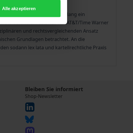
Alle akzeptieren
uranbietern in Deutschland bislang ein
verser vertikaler Fusionen wie AT&T/Time Warner
sziplinären und rechtsvergleichenden Ansatz
ischen Grundlagen betrachtet. An die
n sodann lex lata und kartellrechtliche Praxis
Bleiben Sie informiert
Shop-Newsletter