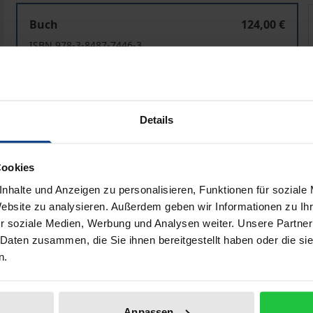
Visa für Schutzsuchende
Buch
124,00 €
ISBN 978-3-8487-7446-3
Lieferbar in 3-5 Werktagen
Preisangaben inkl. MwSt. Abhängig von der Lieferadresse kann
Details
In den Warenkorb
Zur Wunschliste hinzufü
Cookies
Hinweise zu Versandkosten
nhalte und Anzeigen zu personalisieren, Funktionen für soziale
Website zu analysieren. Außerdem geben wir Informationen zu I
r soziale Medien, Werbung und Analysen weiter. Unsere Partner
 Daten zusammen, die Sie ihnen bereitgestellt haben oder die s
he Angaben
Rezensionen
Zusa
n.
Schutzsuchende an einer legalen und sicheren Einreise in d
Anpassen