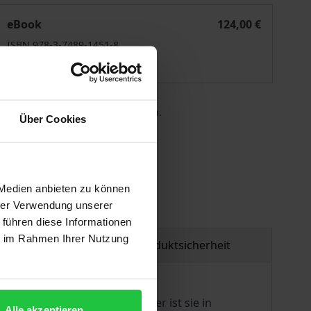
Visa für Schutzsuchende
eBook
124,00 €
ISBN 978-3-7489-1451-8
Lieferbar
 die MwSt. an der Kasse variieren.
Über Cookies
gen
 Medien anbieten zu können
hrer Verwendung unserer
 führen diese Informationen
ie im Rahmen Ihrer Nutzung
tzmaterial
Produktsicherheit
as Bundesgebiet hindern? Oder ist sie in
Alle akzeptieren