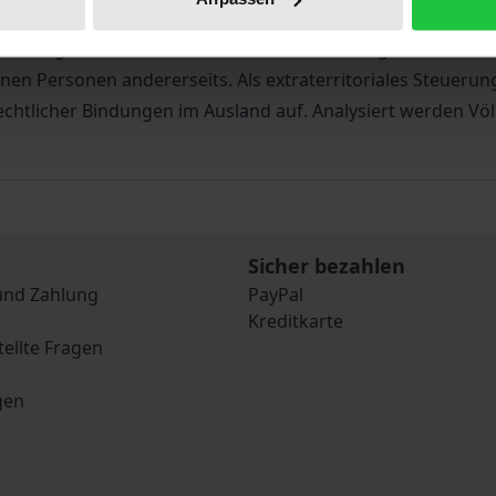
tzsuchenden mittels humanitärer Visa den Zugang zum Asyl
pannungsfeld von staatlichem Interesse an Migrationskontr
n Personen andererseits. Als extraterritoriales Steuerung
htlicher Bindungen im Ausland auf. Analysiert werden Völ
Sicher bezahlen
und Zahlung
PayPal
Kreditkarte
tellte Fragen
gen