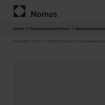
Zum Inhalt springen
Recht
Sozialwissenschaften
Geisteswissens
Startseite
/
Recht
/
Öffentliches Recht
/
Zuwanderungsr