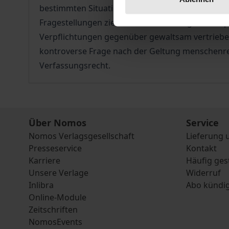
bestimmten Situationen dazu verpflichtet, Schu
Fragestellungen zielt die Untersuchung in das S
Verpflichtungen gegenüber gewaltsam vertriebene
kontroverse Frage nach der Geltung menschenrec
Verfassungsrecht.
Über Nomos
Service
Nomos Verlagsgesellschaft
Lieferung 
Presseservice
Kontakt
Karriere
Häufig ges
Unsere Verlage
Widerruf
Inlibra
Abo kündi
Online-Module
Zeitschriften
NomosEvents