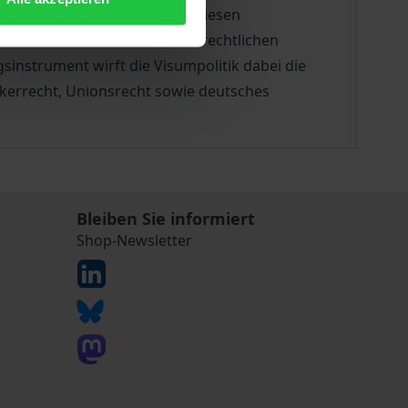
verfahren zu gewähren? Mit diesen
olle einerseits und menschenrechtlichen
sinstrument wirft die Visumpolitik dabei die
kerrecht, Unionsrecht sowie deutsches
Bleiben Sie informiert
Shop-Newsletter