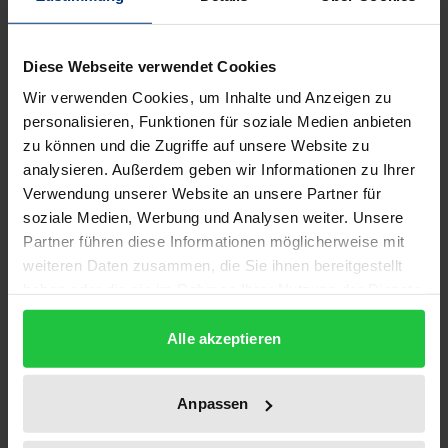
Mit Georg Schwarzenberger assoziiert die
Diese Webseite verwendet Cookies
Völkerrechtswissenschaft heute eine
Wir verwenden Cookies, um Inhalte und Anzeigen zu
machtpolitische Konzeption des Völkerrechts, die
personalisieren, Funktionen für soziale Medien anbieten
ihn in die Nähe der realistischen Schule der
zu können und die Zugriffe auf unsere Website zu
Internationalen Beziehungen rückt und ihn mit
analysieren. Außerdem geben wir Informationen zu Ihrer
Namen wie Hans J. Morgenthau oder Henry
Verwendung unserer Website an unsere Partner für
soziale Medien, Werbung und Analysen weiter. Unsere
Kissinger verbindet. Das Spannungsfeld zwischen
Partner führen diese Informationen möglicherweise mit
Völkerrecht und Politik war in der Tat einer der
weiteren Daten zusammen, die Sie ihnen bereitgestellt
zentralen Aspekte des Denkens von
haben oder die sie im Rahmen Ihrer Nutzung der Dienste
Schwarzenberger, das ihn trotz seiner Verankerung
gesammelt haben.
in der deutschen Völkerrechtstheorie der ersten
Alle akzeptieren
Hälfte des 20. Jahrhunderts zu einem Außenseiter in
der Völkerrechtswissenschaft werden ließ. Neben
Anpassen
dem wissenschaftlichen Werk Schwarzenbergers
zeichnet die Autorin den Lebensweg des Emigranten