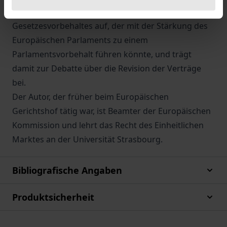
Entwicklung eines europäischen
Gesetzesvorbehaltes auf, der mit der Stärkung des
Europäischen Parlaments zu einem
Parlamentsvorbehalt führen könnte, und trägt
damit zur Debatte über die Revision der Verträge
bei.
Der Autor, der früher beim Europäischen
Gerichtshof tätig war, ist Beamter der Europäischen
Kommission und lehrt das Recht des Einheitlichen
Marktes an der Universität Strasbourg.
Bibliografische Angaben
Produktsicherheit