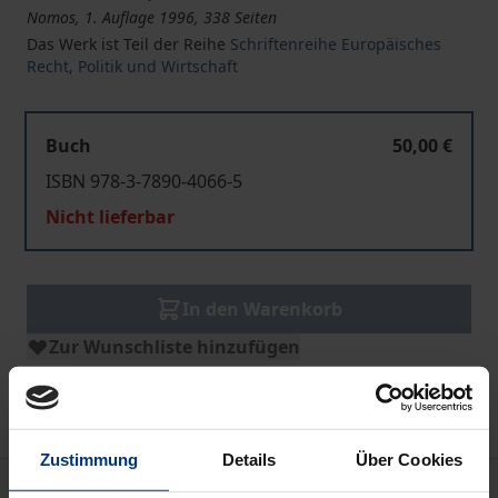
Nomos, 1. Auflage 1996, 338 Seiten
Das Werk ist Teil der Reihe
Schriftenreihe Europäisches
Recht, Politik und Wirtschaft
Buch
50,00 €
ISBN 978-3-7890-4066-5
Nicht lieferbar
In den Warenkorb
Zur Wunschliste hinzufügen
Hinweise zu Versandkosten
Zustimmung
Details
Über Cookies
Beschreibung