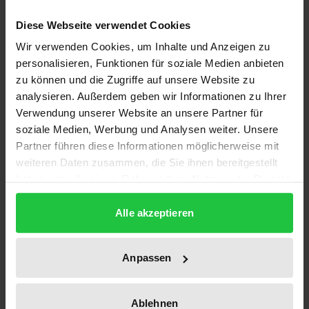
Diese Webseite verwendet Cookies
Die Gemeinschaftsexekutive wird meist durch
Wir verwenden Cookies, um Inhalte und Anzeigen zu
Vorschriften des sekundären Rechts geleitet, das
personalisieren, Funktionen für soziale Medien anbieten
nach europäischem Gesetzesverständnis vom
zu können und die Zugriffe auf unsere Website zu
Parlament (mit-)entschieden werden muß. Der
analysieren. Außerdem geben wir Informationen zu Ihrer
daraus resultierende europäische
Verwendung unserer Website an unsere Partner für
soziale Medien, Werbung und Analysen weiter. Unsere
Gesetzesvorbehalt weist je nach
Partner führen diese Informationen möglicherweise mit
Verwaltungstätigkeit und Grundrechtsrelevanz
weiteren Daten zusammen, die Sie ihnen bereitgestellt
unterschiedliche Regelungsdichte auf, was auch den
haben oder die sie im Rahmen Ihrer Nutzung der Dienste
Ergebnissen der Rechtsvergleichung entspricht.
gesammelt haben.
Die Monographie, die neben der Praxis der
Alle akzeptieren
Gemeinschaftsorgane vor allem die Rechtsprechung
des Gerichtshofes der EG zum
Anpassen
Rechtsgrundlagenerfordernis berücksichtigt, richtet
sich an die an verfassungsrechtlichen Fragen der
Ablehnen
Europäischen Union Interessierten. Sie zeichnet die