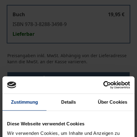
Buch
19,95 €
ISBN 978-3-8288-3498-9
Lieferbar
Preisangaben inkl. MwSt. Abhängig von der Lieferadresse
kann die MwSt. an der Kasse variieren.
In den Warenkorb
Zur Wunschliste hinzufügen
Hinweise zu Versandkosten
Zustimmung
Details
Über Cookies
Diese Webseite verwendet Cookies
Beschreibung
Wir verwenden Cookies, um Inhalte und Anzeigen zu