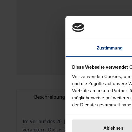
Zustimmung
Diese Webseite verwendet 
Wir verwenden Cookies, um I
und die Zugriffe auf unsere 
Website an unsere Partner fü
Beschreibung
Bibliografisc
möglicherweise mit weiteren
der Dienste gesammelt habe
Im Verlauf des 20. Jahrhunderts erlebte Russlan
Ablehnen
verankern. Die „erste“ russische Demokratie sch