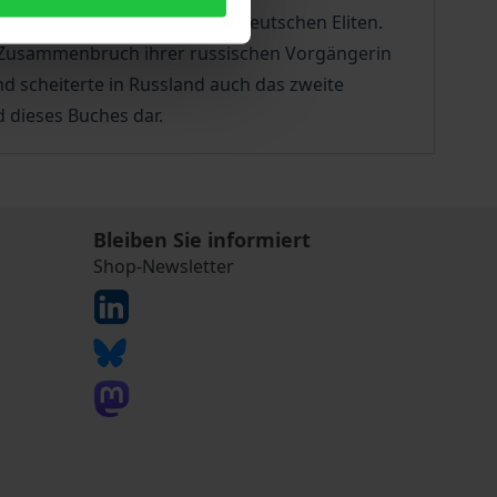
losigkeit“ der konservativen deutschen Eliten.
m Zusammenbruch ihrer russischen Vorgängerin
d scheiterte in Russland auch das zweite
 dieses Buches dar.
Bleiben Sie informiert
Shop-Newsletter