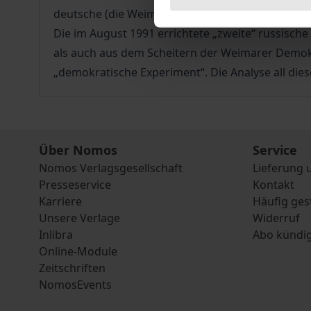
deutsche (die Weimarer Republik) nach etwa 14 Ja
Die im August 1991 errichtete „zweite“ russis
als auch aus dem Scheitern der Weimarer Demokra
„demokratische Experiment“. Die Analyse all die
Über Nomos
Service
Nomos Verlagsgesellschaft
Lieferung 
Presseservice
Kontakt
Karriere
Häufig ges
Unsere Verlage
Widerruf
Inlibra
Abo kündi
Online-Module
Zeitschriften
NomosEvents