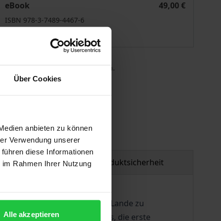
eBook
49,00 €
ISBN 978-3-7489-4467-6
Lieferbar
 die MwSt. an der Kasse variieren.
Über Cookies
gen
 Medien anbieten zu können
hrer Verwendung unserer
 führen diese Informationen
tzmaterial
Produktsicherheit
ie im Rahmen Ihrer Nutzung
atische Herrschaftsordnung im Lande zu
Alle akzeptieren
chewistischen Staatsstreiches, die erste