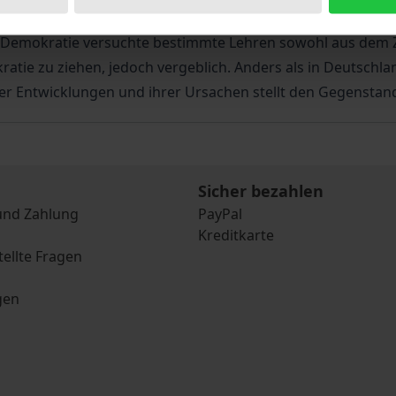
hren nicht zuletzt infolge der politischen „Verantwortungs
che Demokratie versuchte bestimmte Lehren sowohl aus de
tie zu ziehen, jedoch vergeblich. Anders als in Deutschlan
ser Entwicklungen und ihrer Ursachen stellt den Gegenstand
Sicher bezahlen
und Zahlung
PayPal
Kreditkarte
tellte Fragen
gen