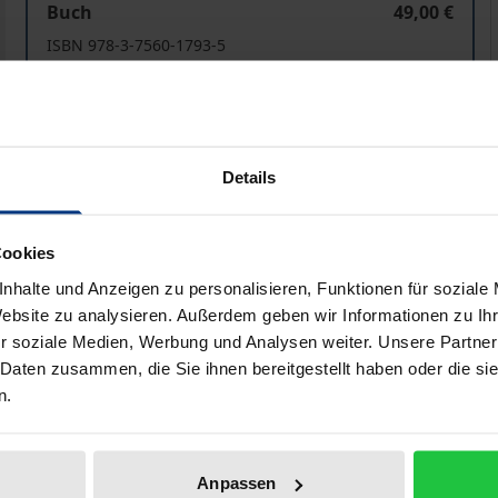
Buch
49,00 €
ISBN 978-3-7560-1793-5
Lieferbar in 3-5 Werktagen
Preisangaben inkl. MwSt. Abhängig von der Lieferadresse kann
Details
In den Warenkorb
Zur Wunschliste hinzufü
Cookies
Hinweise zu Versandkosten
nhalte und Anzeigen zu personalisieren, Funktionen für soziale
Website zu analysieren. Außerdem geben wir Informationen zu I
r soziale Medien, Werbung und Analysen weiter. Unsere Partner
he Angaben
Rezensionen
Zusa
 Daten zusammen, die Sie ihnen bereitgestellt haben oder die s
n.
d – ähnlich wie Deutschland – zwei Versuche, eine demokr
Anpassen
eiterte nach acht Monaten im Oktober 1917 infolge des bols