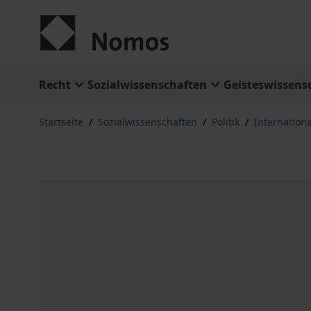
Zum Inhalt springen
Recht
Sozialwissenschaften
Geisteswissens
Startseite
/
Sozialwissenschaften
/
Politik
/
Internation