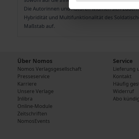
sowohl auf die Innere Führung als auch auf Glo
Die Autorinnen und Autoren widmen sich zudem 
Hybridität und Multifunktionalität des Soldatis
Maßstab auf.
Über Nomos
Service
Nomos Verlagsgesellschaft
Lieferung 
Presseservice
Kontakt
Karriere
Häufig ges
Unsere Verlage
Widerruf
Inlibra
Abo kündi
Online-Module
Zeitschriften
NomosEvents