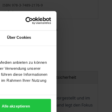
ISBN 978-3-7489-2176-9
Lieferbar
 die MwSt. an der Kasse variieren.
Über Cookies
gen
 Medien anbieten zu können
hrer Verwendung unserer
 führen diese Informationen
Produktsicherheit
ie im Rahmen Ihrer Nutzung
d Sozialwissenschaften (AMS) vorgestellt und im
 Der sozialwissenschaftliche Band legt den Fokus
Alle akzeptieren