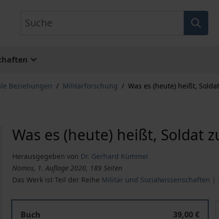
Suche
chaften
ale Beziehungen
/
Militärforschung
/
Was es (heute) heißt, Soldat
Was es (heute) heißt, Soldat z
Herausgegeben von
Dr. Gerhard Kümmel
Nomos, 1. Auflage 2020, 189 Seiten
Das Werk ist Teil der Reihe
Militär und Sozialwissenschaften | 
Was es (heute) heißt, Soldat zu sein
W
Buch
39,00 €