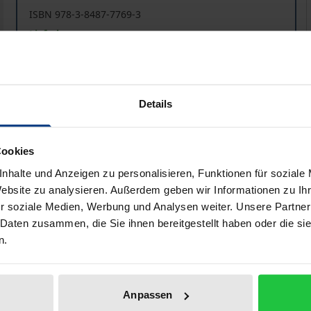
ISBN 978-3-8487-7769-3
Lieferbar
Preisangaben inkl. MwSt. Abhängig von der Lieferadresse kann
Details
In den Warenkorb
Zur Wunschliste hinzufü
Hinweise zu Versandkosten
Cookies
nhalte und Anzeigen zu personalisieren, Funktionen für soziale
Website zu analysieren. Außerdem geben wir Informationen zu I
r soziale Medien, Werbung und Analysen weiter. Unsere Partner
liografische Angaben
Zusatzmaterial
 Daten zusammen, die Sie ihnen bereitgestellt haben oder die s
n.
e auf der Jahrestagung 2017 des Arbeitskreises Militär un
elbandes überarbeitet, aktualisiert und erweitert wurden.
Anpassen