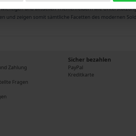
bal Governance.
wichtigen und aktuellen Themenfeldern wie Unterstützun
chen und zeigen somit sämtliche Facetten des modernen Sol
Sicher bezahlen
und Zahlung
PayPal
Kreditkarte
tellte Fragen
gen