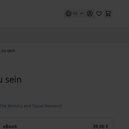
DE
 zu sein
u sein
The Military and Social Research
as es (heute) heißt, Soldat zu sein
eBook
39,00 €