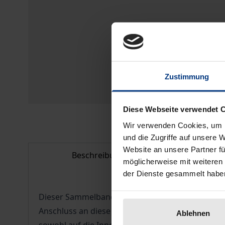
Zustimmung
Diese Webseite verwendet 
Wir verwenden Cookies, um I
und die Zugriffe auf unsere 
Website an unsere Partner fü
Beschreibung
Bib
möglicherweise mit weiteren
der Dienste gesammelt habe
Dieser Sammelband dokumentiert die Beiträge, di
Anschluss an diese Jahrestagung für diesen Samm
Ablehnen