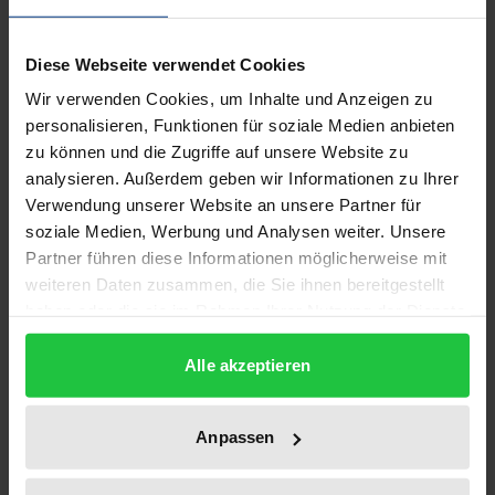
Der schwedische Philosoph Stig Kanger (1924-1988)
gilt heute als der eigentliche Begründer der
Diese Webseite verwendet Cookies
Mögliche-Welten-Semantik. Nur wenigen Fachleuten
Wir verwenden Cookies, um Inhalte und Anzeigen zu
ist jedoch bekannt, daß sich Stig Kanger neben
personalisieren, Funktionen für soziale Medien anbieten
seinen Untersuchungen im Bereich der 'reinen
zu können und die Zugriffe auf unsere Website zu
Logik' auch intensiv mit der praktischen Anwendung
analysieren. Außerdem geben wir Informationen zu Ihrer
der Logik im Bereich des Rechts beschäftigt hat. Die
Verwendung unserer Website an unsere Partner für
innovativen Ideen, die Kanger auf diesem Gebiet
soziale Medien, Werbung und Analysen weiter. Unsere
entwickelt hat, wurden erst vor kurzem durch das
Partner führen diese Informationen möglicherweise mit
weiteren Daten zusammen, die Sie ihnen bereitgestellt
Erscheinen seiner
Collected Papers
einem größeren
haben oder die sie im Rahmen Ihrer Nutzung der Dienste
Leserkreis zugänglich gemacht. Im Mittelpunkt von
gesammelt haben.
Kangers rechtslogischem Denken steht ein
Alle akzeptieren
Begriffsrahmen, mit dessen Hilfe der Begriff eines
Rechts auf etwas und damit insbesondere auch der
Anpassen
Begriff eines Menschenrechts präzise und
vollständig wie nie zuvor erfaßt wird.