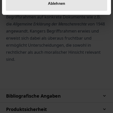
Ablehnen
In einer Reihe von Untersuchungen wurde dieser
Begriffsrahmen auf konkrete Dokumente wie z.B.
die
Allgemeine Erklärung der Menschenrechte
von 1948
angewandt. Kangers Begriffsrahmen erwies und
erweist sich dabei als überaus fruchtbar und
ermöglicht Unterscheidungen, die sowohl in
rechtlicher als auch moralischer Hinsicht relevant
sind.
Bibliografische Angaben
Produktsicherheit