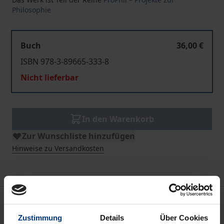
Philosophie
Buch
36,00 €
ISBN 978-3-89665-333-8
Nicht lieferbar
In den Warenkorb
Zur Wunschliste hinzufügen
Hinweise zu Versandkosten
Beschreibung
Zustimmung
Details
Über Cookies